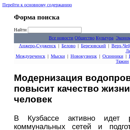
Перейти к основному содержанию
Форма поиска
Найти
Все новости
Общество
Культура
Эконо
Анжеро-Судженск
|
Белово
|
Березовский
|
Верх-Чеб
Л
Междуреченск
|
Мыски
|
Новокузнецк
|
Осинники
|
Тяжин
Модернизация водопров
повысит качество жизни
человек
В Кузбассе активно идет 
коммунальных сетей и подго