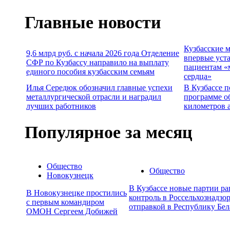
Главные новости
Кузбасские 
9,6 млрд руб. с начала 2026 года Отделение
впервые уст
СФР по Кузбассу направило на выплату
пациентам «
единого пособия кузбасским семьям
сердца»
Илья Середюк обозначил главные успехи
В Кузбассе п
металлургической отрасли и наградил
программе о
лучших работников
километров 
Популярное за месяц
Общество
Общество
Новокузнецк
В Кузбассе новые партии р
В Новокузнецке простились
контроль в Россельхознадзор
с первым командиром
отправкой в Республику Бел
ОМОН Сергеем Добижей