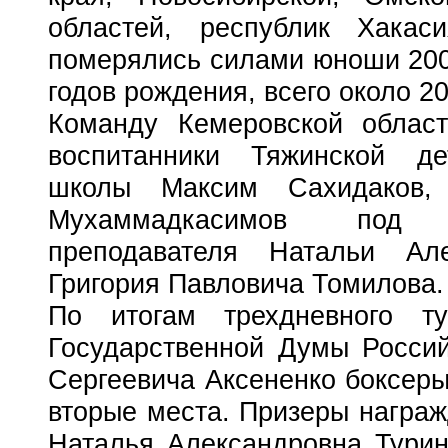
областей, республик Хакас
померялись силами юноши 2006
годов рождения, всего около 2
Команду Кемеровской област
воспитанники Тяжинской де
школы Максим Сахидаков,
Мухаммадкасимов под р
преподавателя Натальи Ал
Григория Павловича Томилова.
По итогам трехдневного т
Государственной Думы Росси
Сергеевича Аксененко боксеры
вторые места. Призеры награ
Наталья Александровна Тури