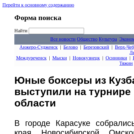
Перейти к основному содержанию
Форма поиска
Найти
Все новости
Общество
Культура
Эконо
Анжеро-Судженск
|
Белово
|
Березовский
|
Верх-Чеб
Л
Междуреченск
|
Мыски
|
Новокузнецк
|
Осинники
|
Тяжин
Юные боксеры из Кузб
выступили на турнире
области
В городе Карасуке собралис
края, Новосибирской, Омск