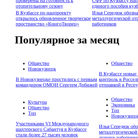
проверены на готовность к
СФР по Кузбассу нап
отопительному сезону
единого пособия куз
В Кузбассе по нацпроекту
Илья Середюк обозна
открылось обновленное творческое
металлургической от
пространство «КнигоТворец»
работников
Популярное за месяц
Общество
Общество
Новокузнецк
В Кузбассе новые
В Новокузнецке простились с первым
контроль в Россел
командиром ОМОН Сергеем Добижей
отправкой в Респ
Общество
Культура
Экономика
Общество
Топ
Топ
Новокузнец
Участниками VI Международного
Илья Середюк обо
шахтерского Сабантуя в Кузбассе
металлургической
стали более 27 тысяч человек
лучших работник