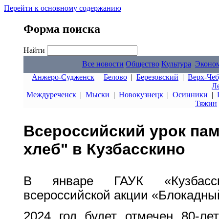
Перейти к основному содержанию
Форма поиска
Найти
Все новости
Общество
Культура
Эконо
Анжеро-Судженск
|
Белово
|
Березовский
|
Верх-Чеб
Л
Междуреченск
|
Мыски
|
Новокузнецк
|
Осинники
|
Тяжин
Всероссийский урок па
хлеб" в Кузбасскино
В январе ГАУК «Кузбасск
всероссийской акции «Блокадны
2024 год будет отмечен 80-ле