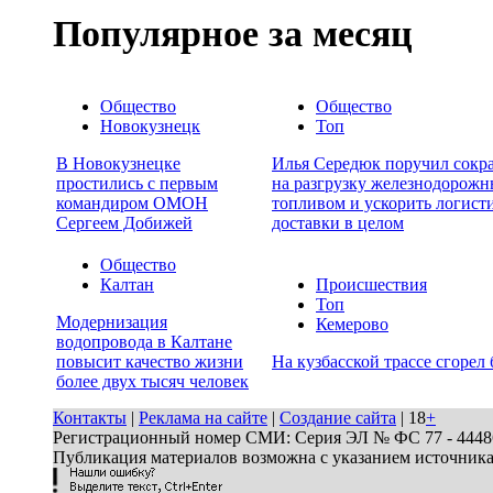
Популярное за месяц
Общество
Общество
Новокузнецк
Топ
В Новокузнецке
Илья Середюк поручил сокра
простились с первым
на разгрузку железнодорожн
командиром ОМОН
топливом и ускорить логист
Сергеем Добижей
доставки в целом
Общество
Калтан
Происшествия
Топ
Модернизация
Кемерово
водопровода в Калтане
повысит качество жизни
На кузбасской трассе сгорел 
более двух тысяч человек
Контакты
|
Реклама на сайте
|
Создание сайта
| 18
+
Регистрационный номер СМИ: Серия ЭЛ № ФС 77 - 44486 
Публикация материалов возможна с указанием источник