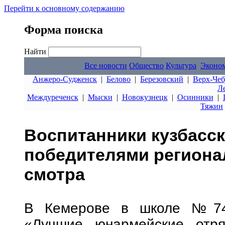
Перейти к основному содержанию
Форма поиска
Найти
Все новости
Общество
Культура
Эконо
Анжеро-Судженск
|
Белово
|
Березовский
|
Верх-Чеб
Л
Междуреченск
|
Мыски
|
Новокузнецк
|
Осинники
|
Тяжин
Воспитанники кузбасск
победителями региона
смотра
В Кемерове в школе №74 
«Лучшие юнармейские отр