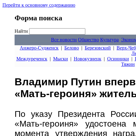
Перейти к основному содержанию
Форма поиска
Найти
Все новости
Общество
Культура
Эконо
Анжеро-Судженск
|
Белово
|
Березовский
|
Верх-Чеб
Л
Междуреченск
|
Мыски
|
Новокузнецк
|
Осинники
|
Тяжин
Владимир Путин вперв
«Мать-героиня» жител
По указу Президента Росси
«Мать-героиня» удостоена
момента утверждения награ