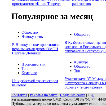
пространство «КнигоТворец»
работников
Популярное за месяц
Общество
Общество
Новокузнецк
В Кузбассе новые парти
В Новокузнецке простились с
контроль в Россельхозна
первым командиром ОМОН
отправкой в Республику 
Сергеем Добижей
Культура
Происшествия
Общество
Топ
Топ
Кемерово
Участниками VI Междун
На кузбасской трассе сгорел
шахтерского Сабантуя в 
бензовоз
более 27 тысяч человек
Контакты
|
Реклама на сайте
|
Создание сайта
| 18
+
Регистрационный номер СМИ: Серия ЭЛ № ФС 77 - 44486 
Публикация материалов возможна с указанием источник