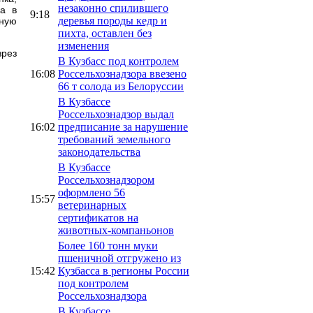
незаконно спилившего
а в
9:18
деревья породы кедр и
рную
пихта, оставлен без
изменения
зрез
В Кузбасс под контролем
16:08
Россельхознадзора ввезено
66 т солода из Белоруссии
В Кузбассе
Россельхознадзор выдал
16:02
предписание за нарушение
требований земельного
законодательства
В Кузбассе
Россельхознадзором
оформлено 56
15:57
ветеринарных
сертификатов на
животных-компаньонов
Более 160 тонн муки
пшеничной отгружено из
15:42
Кузбасса в регионы России
под контролем
Россельхознадзора
В Кузбассе