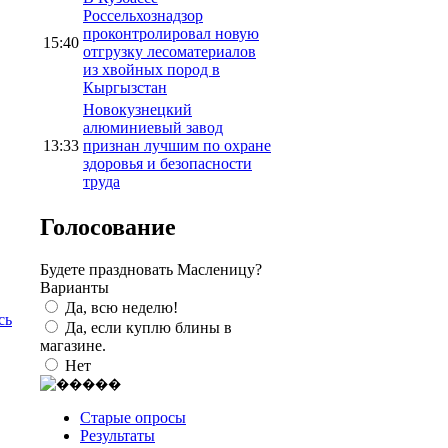
Россельхознадзор
проконтролировал новую
15:40
отгрузку лесоматериалов
из хвойных пород в
Кыргызстан
Новокузнецкий
алюминиевый завод
13:33
признан лучшим по охране
здоровья и безопасности
труда
Голосование
Будете праздновать Масленицу?
Варианты
Да, всю неделю!
сь
Да, если куплю блины в
магазине.
Нет
Старые опросы
Результаты