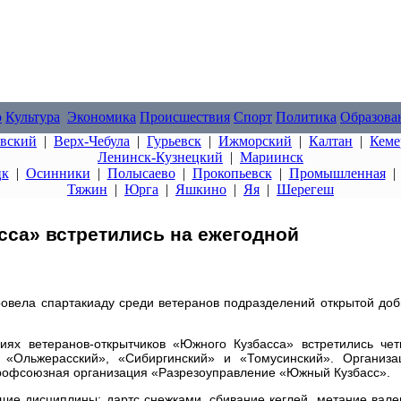
о
Культура
Экономика
Происшествия
Спорт
Политика
Образова
овский
|
Верх-Чебула
|
Гурьевск
|
Ижморский
|
Калтан
|
Кеме
Ленинск-Кузнецкий
|
Мариинск
цк
|
Осинники
|
Полысаево
|
Прокопьевск
|
Промышленная
Тяжин
|
Юрга
|
Яшкино
|
Яя
|
Шерегеш
са» встретились на ежегодной
овела спартакиаду среди ветеранов подразделений открытой до
иях ветеранов-открытчиков «Южного Кузбасса» встретились че
 «Ольжерасский», «Сибиргинский» и «Томусинский». Организ
профсоюзная организация «Разрезоуправление «Южный Кузбасс».
ие дисциплины: дартс снежками, сбивание кеглей, метание вале