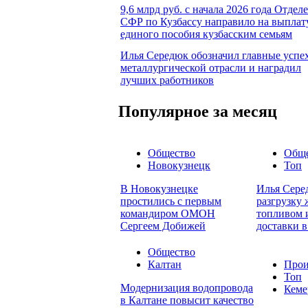
9,6 млрд руб. с начала 2026 года Отдел
СФР по Кузбассу направило на выплат
единого пособия кузбасским семьям
Илья Середюк обозначил главные успе
металлургической отрасли и наградил
лучших работников
Популярное за месяц
Общество
Обще
Новокузнецк
Топ
В Новокузнецке
Илья Сере
простились с первым
разгрузку
командиром ОМОН
топливом и
Сергеем Добижей
доставки в
Общество
Калтан
Прои
Топ
Модернизация водопровода
Кеме
в Калтане повысит качество