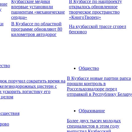
Кузбасские медики
В Кузбассе по нацпроекту
ение
впервые установили
открылось обновленное
у
пациентам «механические
творческое пространство
сердца»
«КнигоТворец»
хи
В Кузбассе по областной
На кузбасской трассе сгорел
программе обновляют 80
бензовоз
километров автодорог
ство
Общество
В Кузбассе новые партии рапса
дюк поручил сократить время на
прошли контроль в
 железнодорожных цистерн с
Россельхознадзоре перед
 ускорить логистику его
отправкой в Республику Белару
 целом
Образование
сшествия
Более двух тысяч молодых
рово
специалистов в этом году
выпустил Кузбасский