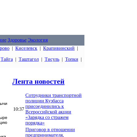
ние
Здоровье
Экология
рово
|
Киселевск
|
Крапивинский
|
|
Тайга
|
Таштагол
|
Тисуль
|
Топки
|
Лента новостей
Сотрудники транспортной
полиции Кузбасса
бычи
присоединились к
10:37
Всероссийской акции
«Зарядка со стражем
тыре
ацию
порядка»
Приговор в отношении
предпринимателя,
нка,