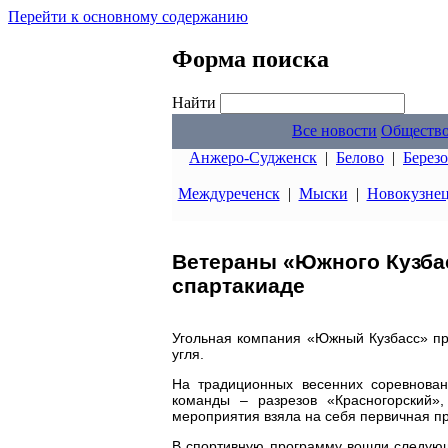
Перейти к основному содержанию
Форма поиска
Найти
Все новости
Обществ
Анжеро-Судженск
|
Белово
|
Берез
Междуреченск
|
Мыски
|
Новокузне
Ветераны «Южного Кузбас
спартакиаде
Угольная компания «Южный Кузбасс» пр
угля.
На традиционных весенних соревнован
команды – разрезов «Красногорский»,
мероприятия взяла на себя первичная 
В спортивную программу вошли следующ