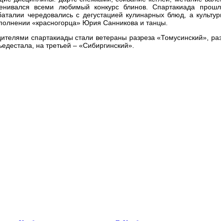
енивался всеми любимый конкурс блинов. Спартакиада прошл
аталии чередовались с дегустацией кулинарных блюд, а культу
полнении «красногорца» Юрия Санникова и танцы.
ителями спартакиады стали ветераны разреза «Томусинский», ра
ьедестала, на третьей – «Сибиргинский».