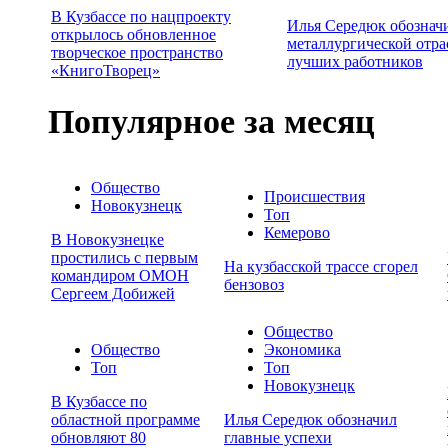
В Кузбассе по нацпроекту
Илья Середюк обознач
открылось обновленное
металлургической отра
творческое пространство
лучших работников
«КнигоТворец»
Популярное за месяц
Общество
Происшествия
Новокузнецк
Топ
Кемерово
В Новокузнецке
простились с первым
На кузбасской трассе сгорел
командиром ОМОН
бензовоз
Сергеем Добижей
Общество
Общество
Экономика
Топ
Топ
Новокузнецк
В Кузбассе по
областной программе
Илья Середюк обозначил
обновляют 80
главные успехи