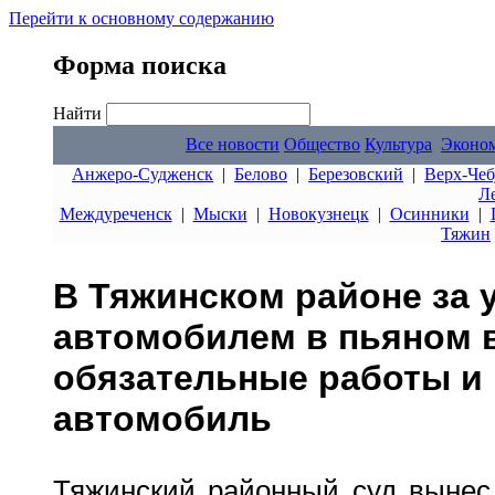
Перейти к основному содержанию
Форма поиска
Найти
Все новости
Общество
Культура
Эконо
Анжеро-Судженск
|
Белово
|
Березовский
|
Верх-Чеб
Л
Междуреченск
|
Мыски
|
Новокузнецк
|
Осинники
|
Тяжин
В Тяжинском районе за 
автомобилем в пьяном в
обязательные работы и
автомобиль
Тяжинский районный суд вынес