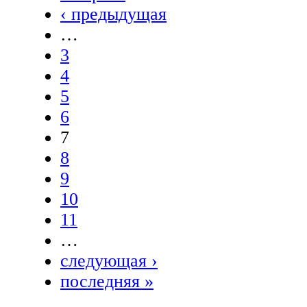
‹ предыдущая
…
3
4
5
6
7
8
9
10
11
…
следующая ›
последняя »