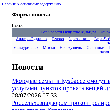
Перейти к основному содержанию
Форма поиска
Найти
Все новости
Общество
Культура
Эконо
Анжеро-Судженск
|
Белово
|
Березовский
|
Верх-Чеб
Л
Междуреченск
|
Мыски
|
Новокузнецк
|
Осинники
|
Тяжин
Новости
Молодые семьи в Кузбассе смогут 
услугами пунктов проката вещей 
28/07/2026 07:33
Россельхознадзором проконтролиров