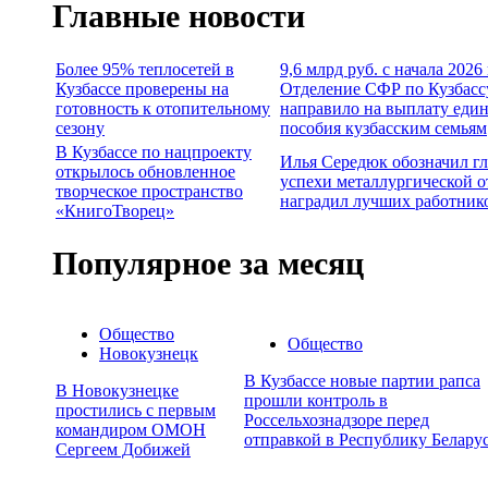
Главные новости
Более 95% теплосетей в
9,6 млрд руб. с начала 2026
Кузбассе проверены на
Отделение СФР по Кузбасс
готовность к отопительному
направило на выплату еди
сезону
пособия кузбасским семьям
В Кузбассе по нацпроекту
Илья Середюк обозначил г
открылось обновленное
успехи металлургической о
творческое пространство
наградил лучших работник
«КнигоТворец»
Популярное за месяц
Общество
Общество
Новокузнецк
В Кузбассе новые партии рапса
В Новокузнецке
прошли контроль в
простились с первым
Россельхознадзоре перед
командиром ОМОН
отправкой в Республику Белару
Сергеем Добижей