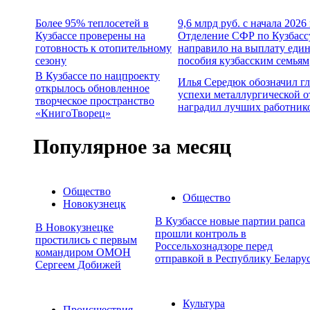
Более 95% теплосетей в
9,6 млрд руб. с начала 2026
Кузбассе проверены на
Отделение СФР по Кузбасс
готовность к отопительному
направило на выплату еди
сезону
пособия кузбасским семьям
В Кузбассе по нацпроекту
Илья Середюк обозначил г
открылось обновленное
успехи металлургической о
творческое пространство
наградил лучших работник
«КнигоТворец»
Популярное за месяц
Общество
Общество
Новокузнецк
В Кузбассе новые партии рапса
В Новокузнецке
прошли контроль в
простились с первым
Россельхознадзоре перед
командиром ОМОН
отправкой в Республику Белару
Сергеем Добижей
Культура
Происшествия