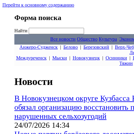
Перейти к основному содержанию
Форма поиска
Найти
Все новости
Общество
Культура
Эконо
Анжеро-Судженск
|
Белово
|
Березовский
|
Верх-Чеб
Л
Междуреченск
|
Мыски
|
Новокузнецк
|
Осинники
|
Тяжин
Новости
В Новокузнецком округе Кузбасса 
обязал организацию восстановить 
нарушенных сельхозугодий
24/07/2026 14:34