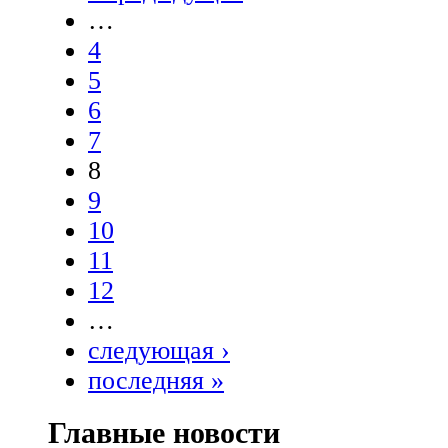
…
4
5
6
7
8
9
10
11
12
…
следующая ›
последняя »
Главные новости