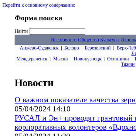
Перейти к основному содержанию
Форма поиска
Найти
Все новости
Общество
Культура
Эконо
Анжеро-Судженск
|
Белово
|
Березовский
|
Верх-Чеб
Л
Междуреченск
|
Мыски
|
Новокузнецк
|
Осинники
|
Тяжин
Новости
О важном показателе качества зерн
05/04/2024 14:10
РУСАЛ и Эн+ проводят грантовый 
корпоративных волонтеров «Вдохно