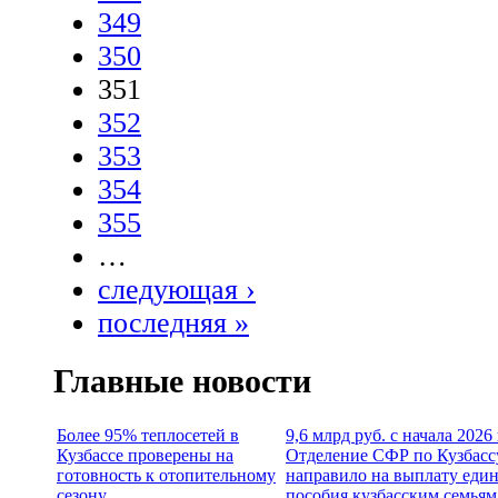
349
350
351
352
353
354
355
…
следующая ›
последняя »
Главные новости
Более 95% теплосетей в
9,6 млрд руб. с начала 2026
Кузбассе проверены на
Отделение СФР по Кузбасс
готовность к отопительному
направило на выплату еди
сезону
пособия кузбасским семьям