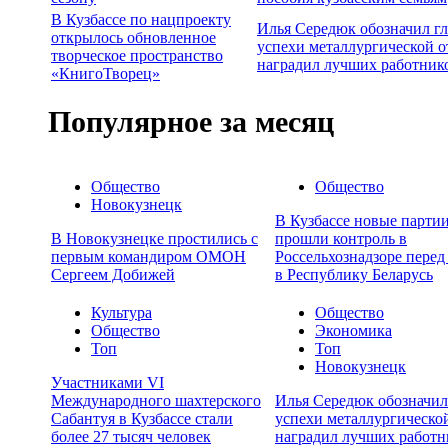
В Кузбассе по нацпроекту
Илья Середюк обозначил г
открылось обновленное
успехи металлургической о
творческое пространство
наградил лучших работник
«КнигоТворец»
Популярное за месяц
Общество
Общество
Новокузнецк
В Кузбассе новые партии
В Новокузнецке простились с
прошли контроль в
первым командиром ОМОН
Россельхознадзоре перед
Сергеем Добижей
в Республику Беларусь
Культура
Общество
Общество
Экономика
Топ
Топ
Новокузнецк
Участниками VI
Международного шахтерского
Илья Середюк обозначил
Сабантуя в Кузбассе стали
успехи металлургической
более 27 тысяч человек
наградил лучших работн