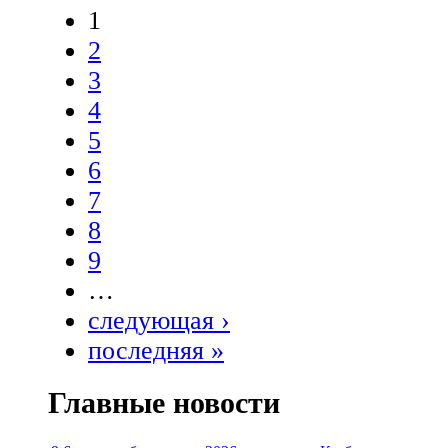
1
2
3
4
5
6
7
8
9
…
следующая ›
последняя »
Главные новости