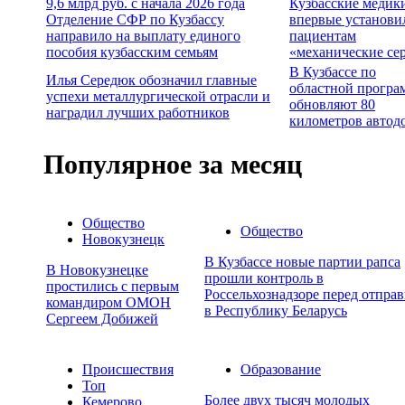
9,6 млрд руб. с начала 2026 года
Кузбасские медик
Отделение СФР по Кузбассу
впервые установи
направило на выплату единого
пациентам
пособия кузбасским семьям
«механические се
В Кузбассе по
Илья Середюк обозначил главные
областной програ
успехи металлургической отрасли и
обновляют 80
наградил лучших работников
километров автод
Популярное за месяц
Общество
Общество
Новокузнецк
В Кузбассе новые партии рапса
В Новокузнецке
прошли контроль в
простились с первым
Россельхознадзоре перед отпра
командиром ОМОН
в Республику Беларусь
Сергеем Добижей
Происшествия
Образование
Топ
Более двух тысяч молодых
Кемерово