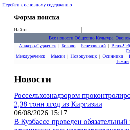
Перейти к основному содержанию
Форма поиска
Найти
Все новости
Общество
Культура
Эконо
Анжеро-Судженск
|
Белово
|
Березовский
|
Верх-Чеб
Л
Междуреченск
|
Мыски
|
Новокузнецк
|
Осинники
|
Тяжин
Новости
Россельхознадзором проконтролиро
2,38 тонн ягод из Киргизии
06/08/2026 15:17
В Кузбассе проведен обязательный