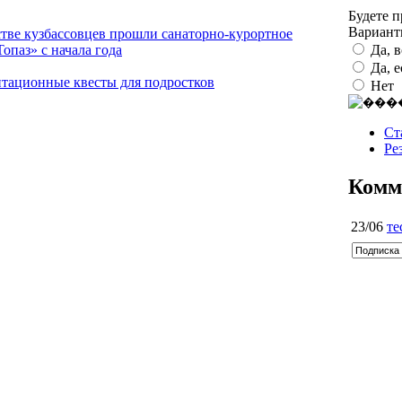
Будете 
Вариан
тве кузбассовцев прошли санаторно-курортное
Да, 
опаз» с начала года
Да, 
тационные квесты для подростков
Нет
Ст
Ре
Комм
23/06
те