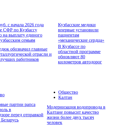
руб. с начала 2026 года
Кузбасские медики
е СФР по Кузбассу
впервые установили
о на выплату единого
пациентам
кузбасским семьям
«механические сердца»
В Кузбассе по
едюк обозначил главные
областной программе
еталлургической отрасли и
обновляют 80
 лучших работников
километров автодорог
Общество
во
Калтан
овые партии рапса
Модернизация водопровода в
роль в
Калтане повысит качество
дзоре перед отправкой
жизни более двух тысяч
 Беларусь
человек