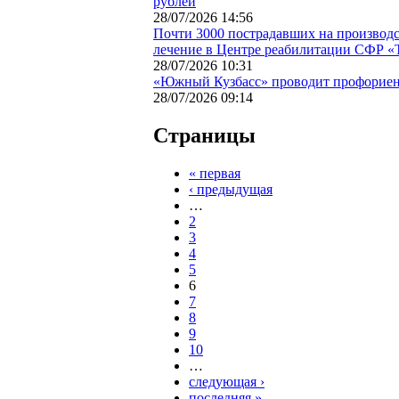
рублей
28/07/2026 14:56
Почти 3000 пострадавших на производс
лечение в Центре реабилитации СФР «Т
28/07/2026 10:31
«Южный Кузбасс» проводит профориен
28/07/2026 09:14
Страницы
« первая
‹ предыдущая
…
2
3
4
5
6
7
8
9
10
…
следующая ›
последняя »