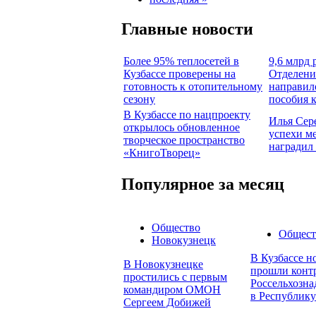
Главные новости
Более 95% теплосетей в
9,6 млрд 
Кузбассе проверены на
Отделени
готовность к отопительному
направил
сезону
пособия 
В Кузбассе по нацпроекту
Илья Сер
открылось обновленное
успехи м
творческое пространство
наградил
«КнигоТворец»
Популярное за месяц
Общество
Общест
Новокузнецк
В Кузбассе н
В Новокузнецке
прошли конт
простились с первым
Россельхозна
командиром ОМОН
в Республику
Сергеем Добижей