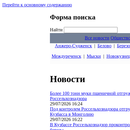
Перейти к основному содержанию
Форма поиска
Найти
Все новости
Обществ
Анжеро-Судженск
|
Белово
|
Берез
Междуреченск
|
Мыски
|
Новокузне
Новости
Более 100 тонн муки пшеничной отгруж
Россельхознадзора
29/07/2026 16:24
Под контролем Россельхознадзора отгру
Кузбасса в Монголию
29/07/2026 16:22
В Кузбассе Россельхознадзор проконтр
березы