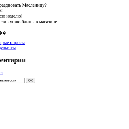
праздновать Масленицу?
ты
всю неделю!
если куплю блины в магазине.
арые опросы
зультаты
ентарии
ст