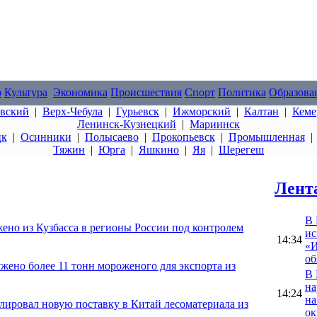
о
Культура
Экономика
Происшествия
Спорт
Политика
Образова
овский
|
Верх-Чебула
|
Гурьевск
|
Ижморский
|
Калтан
|
Кеме
Ленинск-Кузнецкий
|
Мариинск
цк
|
Осинники
|
Полысаево
|
Прокопьевск
|
Промышленная
Тяжин
|
Юрга
|
Яшкино
|
Яя
|
Шерегеш
Лент
В 
ено из Кузбасса в регионы России под контролем
ис
14:34
«И
об
жено более 11 тонн мороженого для экспорта из
В 
на
14:24
на
олировал новую поставку в Китай лесоматериала из
ок