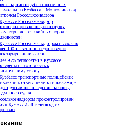
вые партии отрубей пшеничных
гружены из Кузбасса в Монголию под
нтролем Россельхознадзора
Кузбассе Россельхознадзор
оконтролировал новую отгрузку
соматериалов из хвойных пород в
джикистан
Кузбассе Россельхознадзором выявлено
лее 100 тысяч тонн недостоверно
декларированного зерна
лее 95% теплосетей в Кузбассе
оверены на готовность к
опительному сезону
Кузбассе транспортные полицейские
ивлекли к ответственности пассажира
 деструктивное поведение на борту
здушного судна
ссельхознадзором проконтролирован
оз в Кузбасс 2,38 тонн ягод из
ргизии
сование