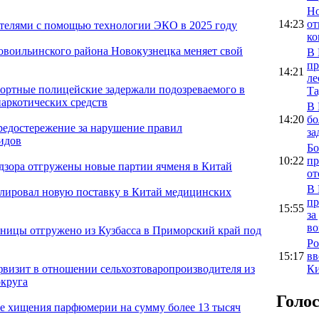
Но
14:23
от
ителями с помощью технологии ЭКО в 2025 году
ко
овоильинского района Новокузнецка меняет свой
В 
пр
14:21
ле
портные полицейские задержали подозреваемого в
Та
аркотических средств
В 
14:20
бо
предостережение за нарушение правил
за
идов
Бо
10:22
пр
адзора отгружены новые партии ячменя в Китай
от
В 
олировал новую поставку в Китай медицинских
пр
15:55
за
во
ницы отгружено из Кузбасса в Приморский край под
Ро
15:17
вв
Ки
фвизит в отношении сельхозтоваропроизводителя из
круга
Голо
е хищения парфюмерии на сумму более 13 тысяч