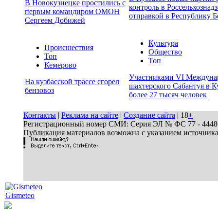
В Новокузнецке простились с
контроль в Россельхознадз
первым командиром ОМОН
отправкой в Республику Б
Сергеем Добижей
Культура
Происшествия
Общество
Топ
Топ
Кемерово
Участниками VI Междуна
На кузбасской трассе сгорел
шахтерского Сабантуя в К
бензовоз
более 27 тысяч человек
Контакты
|
Реклама на сайте
|
Создание сайта
| 18
+
Регистрационный номер СМИ: Серия ЭЛ № ФС 77 - 44486 
Публикация материалов возможна с указанием источник
Gismeteo