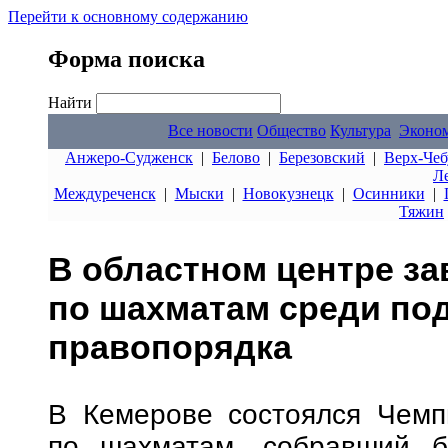
Перейти к основному содержанию
Форма поиска
Найти
Все новости
Общество
Культура
Эконо
Анжеро-Судженск
|
Белово
|
Березовский
|
Верх-Чеб
Л
Междуреченск
|
Мыски
|
Новокузнецк
|
Осинники
|
Тяжин
В областном центре з
по шахматам среди по
правопорядка
В Кемерове состоялся Чемпи
по шахматам, собравший б