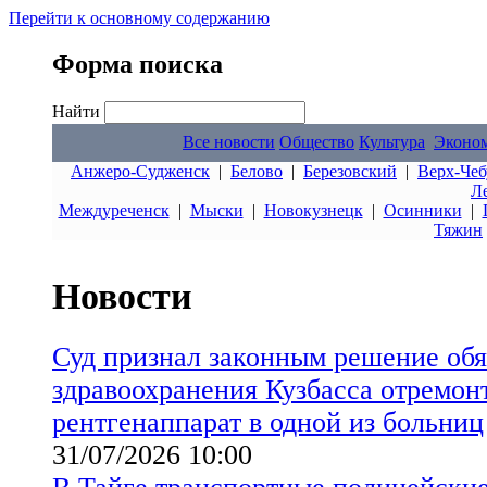
Перейти к основному содержанию
Форма поиска
Найти
Все новости
Общество
Культура
Эконо
Анжеро-Судженск
|
Белово
|
Березовский
|
Верх-Чеб
Л
Междуреченск
|
Мыски
|
Новокузнецк
|
Осинники
|
Тяжин
Новости
Суд признал законным решение обя
здравоохранения Кузбасса отремон
рентгенаппарат в одной из больниц
31/07/2026 10:00