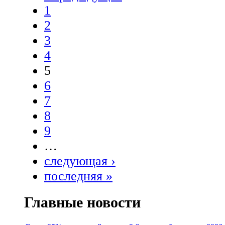
1
2
3
4
5
6
7
8
9
…
следующая ›
последняя »
Главные новости