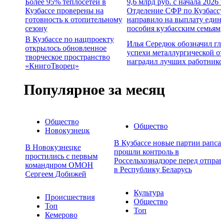
Более 95% теплосетей в
9,6 млрд руб. с начала 2026
Кузбассе проверены на
Отделение СФР по Кузбасс
готовность к отопительному
направило на выплату еди
сезону
пособия кузбасским семьям
В Кузбассе по нацпроекту
Илья Середюк обозначил г
открылось обновленное
успехи металлургической о
творческое пространство
наградил лучших работник
«КнигоТворец»
Популярное за месяц
Общество
Общество
Новокузнецк
В Кузбассе новые партии рапса
В Новокузнецке
прошли контроль в
простились с первым
Россельхознадзоре перед отпра
командиром ОМОН
в Республику Беларусь
Сергеем Добижей
Культура
Происшествия
Общество
Топ
Топ
Кемерово