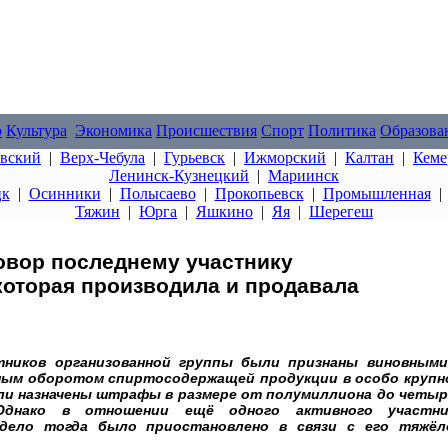
о
Культура
Экономика
Происшествия
Спорт
Политика
Образова
овский
|
Верх-Чебула
|
Гурьевск
|
Ижморский
|
Калтан
|
Кеме
Ленинск-Кузнецкий
|
Мариинск
цк
|
Осинники
|
Полысаево
|
Прокопьевск
|
Промышленная
Тяжин
|
Юрга
|
Яшкино
|
Яя
|
Шерегеш
овор последнему участнику
которая производила и продавала
тников организованной группы были признаны виновными
нным оборотом спиртосодержащей продукции в особо крупн
были назначены штрафы в размере от полумиллиона до четыр
Однако в отношении ещё одного активного участни
 дело тогда было приостановлено в связи с его тяжёл