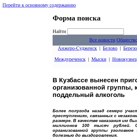
Перейти к основному содержанию
Форма поиска
Найти
Все новости
Обществ
Анжеро-Судженск
|
Белово
|
Берез
Междуреченск
|
Мыски
|
Новокузне
В Кузбассе вынесен приг
организованной группы, 
поддельный алкоголь
Более полугода назад семеро учас
преступлениях, связанных с незако
размере. В качестве наказания им 
миллионов 100 тысяч рублей. 
организованной группы уголовное
болезнью до выздоровления.