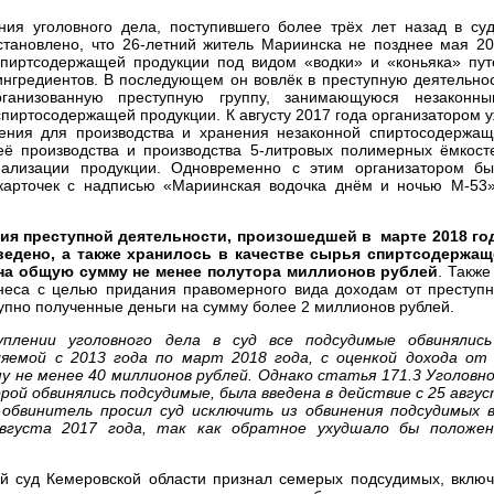
ния уголовного дела, поступившего более трёх лет назад в су
тановлено, что 26-летний житель Мариинска не позднее мая 2
спиртсодержащей продукции под видом «водки» и «коньяка» пу
ингредиентов. В последующем он вовлёк в преступную деятельно
ганизованную преступную группу, занимающуюся незаконны
пиртосодержащей продукции. К августу 2017 года организатором 
ния для производства и хранения незаконной спиртосодержа
её производства и производства 5-литровых полимерных ёмкост
еализации продукции. Одновременно с этим организатором б
 карточек с надписью «Мариинская водочка днём и ночью М-53
ения преступной деятельности, произошедшей в марте 2018 го
ведено, а также хранилось в качестве сырья спиртсодержащ
на общую сумму не менее полутора миллионов рублей
. Также
знеса с целью придания правомерного вида доходам от преступ
упно полученные деньги на сумму более 2 миллионов рублей.
лении уголовного дела в суд все подсудимые обвинялись
яемой с 2013 года по март 2018 года,
с оценкой дохода от
у не менее 40 миллионов рублей
. Однако статья 171.3 Уголовн
рой обвинялись подсудимые, была введена в действие с 25 авгу
обвинитель просил суд исключить из обвинения подсудимых 
вгуста 2017 года, так как обратное ухудшало бы положен
й суд Кемеровской области признал семерых подсудимых, вклю