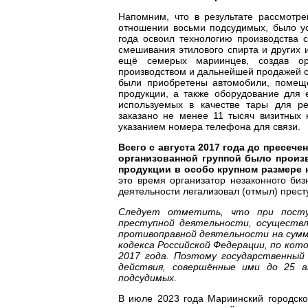
Напомним, что в результате рассмотре
отношении восьми подсудимых, было ус
года освоил технологию производства 
смешивания этилового спирта и других 
ещё семерых мариинцев, создав ор
производством и дальнейшей продажей с
были приобретены автомобили, помеще
продукции, а также оборудование для 
используемых в качестве тары для р
заказано не менее 11 тысяч визитных
указанием номера телефона для связи.
Всего с августа 2017 года до пресеч
организованной группой было произ
продукции в особо крупном размере 
это время организатор незаконного би
деятельности легализовал (отмыл) прест
Следует отметить, что при поступ
преступной деятельности, осуществл
противоправной деятельности на сумм
кодекса Российской Федерации, по кото
2017 года. Поэтому государственный 
действия, совершённые ими до 25 а
подсудимых
.
В июле 2023 года Мариинский городско