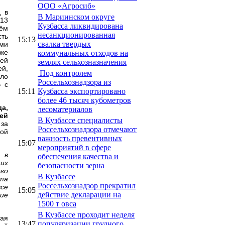
ООО «Агросиб»
д в
В Мариинском округе
013
Кузбасса ликвидирована
тём
несанкционированная
сть
15:13
свалка твердых
ми
уже
коммунальных отходов на
щей
землях сельхозназначения
ей,
Под контролем
ыло
Россельхознадзора из
» с
15:11
Кузбасса экспортировано
более 46 тысяч кубометров
да,
лесоматериалов
ей
В Кузбассе специалисты
 за
Россельхознадзора отмечают
ной
важность превентивных
15:07
мероприятий в сфере
 в
обеспечения качества и
 их
безопасности зерна
ого
В Кузбассе
ста
Россельхознадзор прекратил
все
15:05
действие декларации на
ие
1500 т овса
В Кузбассе проходит неделя
чая
13:47
популяризации грудного