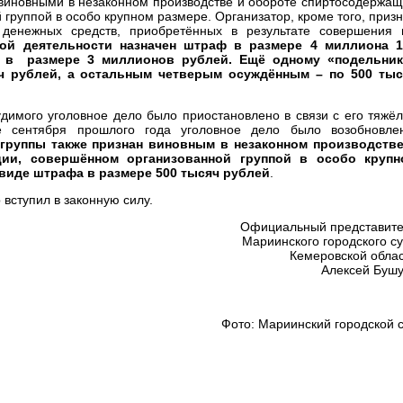
 виновными в незаконном производстве и обороте спиртосодержа
группой в особо крупном размере. Организатор, кроме того, приз
 денежных средств, приобретённых в результате совершения
ной деятельности назначен штраф в размере 4 миллиона 1
– в размере 3 миллионов рублей. Ещё одному «подельник
ч рублей, а остальным четверым осуждённым – по 500 тыс
димого уголовное дело было приостановлено в связи с его тяжё
е сентября прошлого года уголовное дело было возобновлен
 группы также признан виновным в незаконном производстве
ии, совершённом организованной группой в особо крупн
 виде штрафа в размере 500 тысяч рублей
.
 вступил в законную силу.
Официальный представит
Мариинского городского с
Кемеровской обла
Алексей Буш
Фото: Мариинский городской 