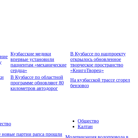
Кузбасские медики
В Кузбассе по нацпроекту
ение
впервые установили
открылось обновленное
у
пациентам «механические
творческое пространство
сердца»
«КнигоТворец»
хи
В Кузбассе по областной
На кузбасской трассе сгорел
программе обновляют 80
бензовоз
километров автодорог
Общество
ество
Калтан
е новые партии рапса прошли
Модернизация водопровода в