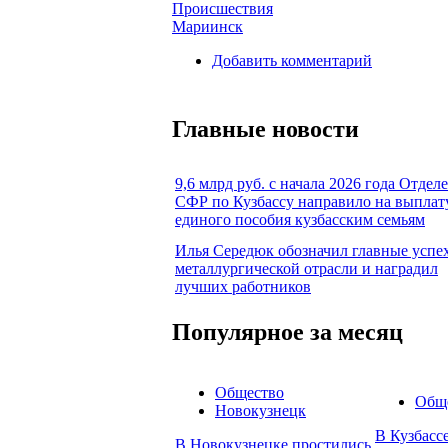
Происшествия
Мариинск
Добавить комментарий
Главные новости
9,6 млрд руб. с начала 2026 года Отдел
СФР по Кузбассу направило на выплат
единого пособия кузбасским семьям
Илья Середюк обозначил главные успе
металлургической отрасли и наградил
лучших работников
Популярное за месяц
Общество
Общ
Новокузнецк
В Кузбасс
В Новокузнецке простились