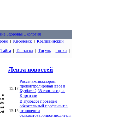
ние
Здоровье
Экология
рово
|
Киселевск
|
Крапивинский
|
|
Тайга
|
Таштагол
|
Тисуль
|
Топки
|
Лента новостей
Россельхознадзором
проконтролирован ввоз в
15:17
Кузбасс 2,38 тонн ягод из
 в
Киргизии
ом
В Кузбассе проведен
ёх
обязательный профвизит в
ка
15:15
отношении
ой
сельхозтоваропроизводителя