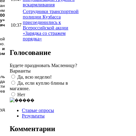
щей
вскармливания
нан
 им
Сотрудники транспортной
00
полиции Кузбасса
у»
присоединились к
10:37
яч
Всероссийской акции
«Зарядка со стражем
порядка»
лой
о.
 и
Голосование
ом
Будете праздновать Масленицу?
Варианты
ель
Да, всю неделю!
уда
Да, если куплю блины в
сти
магазине.
уев
Нет
суд
Старые опросы
Результаты
Комментарии