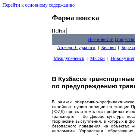
Перейти к основному содержанию
Форма поиска
Найти
Все новости
Обществ
Анжеро-Судженск
|
Белово
|
Берез
Междуреченск
|
Мыски
|
Новокузне
В Кузбассе транспортные
по предупреждению травм
В рамках оперативно-профилактическ
линейного пункта полиции на станции
(ЮИД) провели комплекс профилактичес
транспорте. Во Дворце культуры пос
творческие выступления, в которых в ф
безопасного поведения на объектах ж
дипломами Управления образования