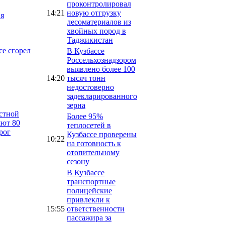
проконтролировал
14:21
новую отгрузку
я
лесоматериалов из
хвойных пород в
Таджикистан
се сгорел
В Кузбассе
Россельхознадзором
выявлено более 100
14:20
тысяч тонн
недостоверно
задекларированного
зерна
астной
Более 95%
яют 80
теплосетей в
рог
Кузбассе проверены
10:22
на готовность к
отопительному
сезону
В Кузбассе
транспортные
полицейские
привлекли к
15:55
ответственности
пассажира за