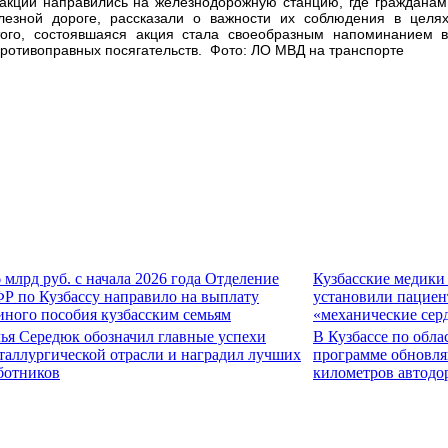
 акции направились на железнодорожную станцию, где гражданам
лезной дороге, рассказали о важности их соблюдения в целя
ого, состоявшаяся акция стала своеобразным напоминанием 
ротивоправных посягательств. Фото: ЛО МВД на транспорте
6 млрд руб. с начала 2026 года Отделение
Кузбасские медики
Р по Кузбассу направило на выплату
установили пациен
иного пособия кузбасским семьям
«механические сер
ья Середюк обозначил главные успехи
В Кузбассе по обла
таллургической отрасли и наградил лучших
программе обновля
ботников
километров автодо