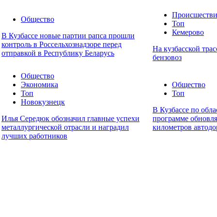
Происшестви
Общество
Топ
Кемерово
В Кузбассе новые партии рапса прошли
контроль в Россельхознадзоре перед
На кузбасской трас
отправкой в Республику Беларусь
бензовоз
Общество
Экономика
Общество
Топ
Топ
Новокузнецк
В Кузбассе по обл
Илья Середюк обозначил главные успехи
программе обновл
металлургической отрасли и наградил
километров автодо
лучших работников