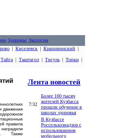
ние
Здоровье
Экология
рово
|
Киселевск
|
Крапивинский
|
|
Тайга
|
Таштагол
|
Тисуль
|
Топки
|
ятий
Лента новостей
Более 100 тысяч
жителей Кузбасса
7:32
еннолетних
прошли обучение в
и движения
школах здоровья
нодорожном
итационные
В Кузбассе
лей правила
Россельхознадзор с
 наградили
использованием
га. Также
мобильного