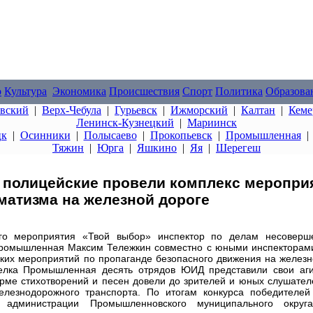
о
Культура
Экономика
Происшествия
Спорт
Политика
Образова
овский
|
Верх-Чебула
|
Гурьевск
|
Ижморский
|
Калтан
|
Кеме
Ленинск-Кузнецкий
|
Мариинск
цк
|
Осинники
|
Полысаево
|
Прокопьевск
|
Промышленная
Тяжин
|
Юрга
|
Яшкино
|
Яя
|
Шерегеш
 полицейские провели комплекс меропри
атизма на железной дороге
ого мероприятия «Твой выбор» инспектор по делам несоверш
 Промышленная Максим Тележкин совместно с юными инспекторам
ких мероприятий по пропаганде безопасного движения на желез
елка Промышленная десять отрядов ЮИД представили свои аг
орме стихотворений и песен довели до зрителей и юных слушате
елезнодорожного транспорта. По итогам конкурса победителей
 администрации Промышленновского муниципального окру