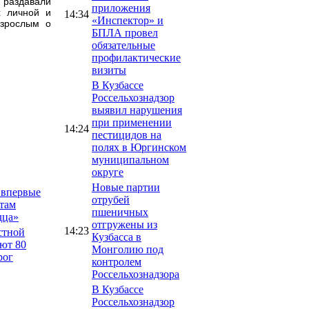
 раздавали
приложения
х личной и
14:34
«Инспектор» и
взрослым о
БПЛА провел
обязательные
профилактические
визиты
В Кузбассе
Россельхознадзор
выявил нарушения
при применении
14:24
пестицидов на
полях в Юргинском
муниципальном
округе
Новые партии
 впервые
отрубей
там
пшеничных
дца»
отгружены из
14:23
стной
Кузбасса в
ют 80
Монголию под
рог
контролем
Россельхознадзора
В Кузбассе
Россельхознадзор