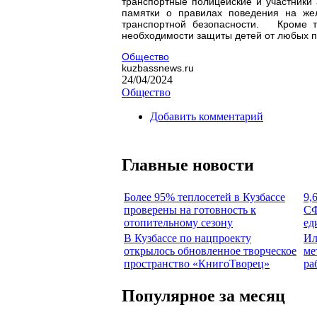
транспортные полицейские и участники
памятки о правилах поведения на же
транспортной безопасности. Кроме т
необходимости защиты детей от любых п
Общество
kuzbassnews.ru
24/04/2024
Общество
Добавить комментарий
Главные новости
Более 95% теплосетей в Кузбассе
9,
проверены на готовность к
СФ
отопительному сезону
ед
В Кузбассе по нацпроекту
Ил
открылось обновленное творческое
ме
пространство «КнигоТворец»
ра
Популярное за месяц