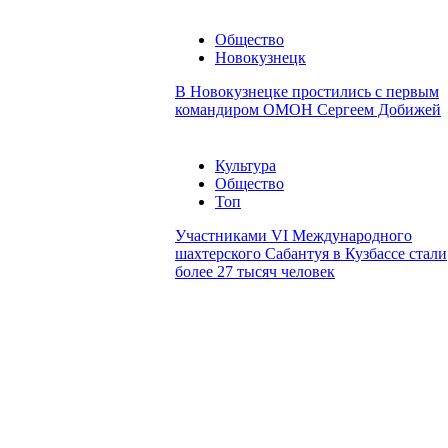
Общество
Новокузнецк
В Новокузнецке простились с первым
командиром ОМОН Сергеем Добижей
Культура
Общество
Топ
Участниками VI Международного
шахтерского Сабантуя в Кузбассе стали
более 27 тысяч человек