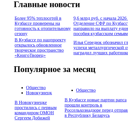
Главные новости
Более 95% теплосетей в
9,6 млрд руб. с начала 2026
Кузбассе проверены на
Отделение СФР по Кузбасс
готовность к отопительному
направило на выплату еди
сезону
пособия кузбасским семьям
В Кузбассе по нацпроекту
Илья Середюк обозначил г
открылось обновленное
успехи металлургической о
творческое пространство
наградил лучших работник
«КнигоТворец»
Популярное за месяц
Общество
Общество
Новокузнецк
В Кузбассе новые партии рапса
В Новокузнецке
прошли контроль в
простились с первым
Россельхознадзоре перед отпра
командиром ОМОН
в Республику Беларусь
Сергеем Добижей