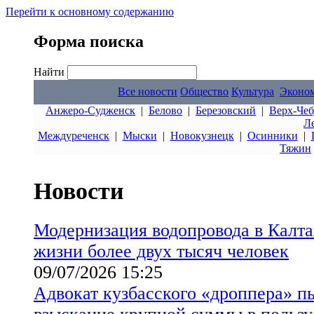
Перейти к основному содержанию
Форма поиска
Найти
Все новости
Общество
Культура
Эконо
Анжеро-Судженск
|
Белово
|
Березовский
|
Верх-Чеб
Л
Междуреченск
|
Мыски
|
Новокузнецк
|
Осинники
|
Тяжин
Новости
Модернизация водопровода в Калта
жизни более двух тысяч человек
09/07/2026 15:25
Адвокат кузбасского «дроппера» п