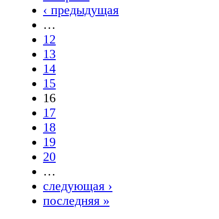
‹ предыдущая
…
12
13
14
15
16
17
18
19
20
…
следующая ›
последняя »