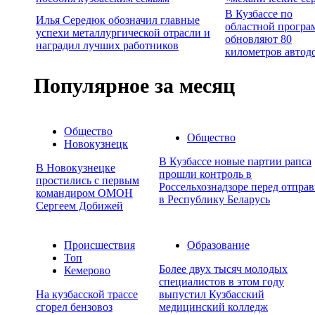
В Кузбассе по
Илья Середюк обозначил главные
областной програ
успехи металлургической отрасли и
обновляют 80
наградил лучших работников
километров автод
Популярное за месяц
Общество
Общество
Новокузнецк
В Кузбассе новые партии рапса
В Новокузнецке
прошли контроль в
простились с первым
Россельхознадзоре перед отпра
командиром ОМОН
в Республику Беларусь
Сергеем Добижей
Происшествия
Образование
Топ
Более двух тысяч молодых
Кемерово
специалистов в этом году
На кузбасской трассе
выпустил Кузбасский
сгорел бензовоз
медицинский колледж