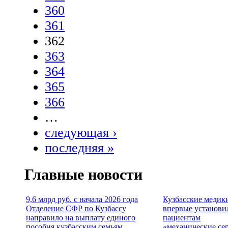
360
361
362
363
364
365
366
…
следующая ›
последняя »
Главные новости
9,6 млрд руб. с начала 2026 года
Кузбасские медик
Отделение СФР по Кузбассу
впервые установи
направило на выплату единого
пациентам
пособия кузбасским семьям
«механические се