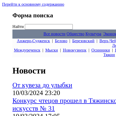
Перейти к основному содержанию
Форма поиска
Найти
Все новости
Общество
Культура
Эконо
Анжеро-Судженск
|
Белово
|
Березовский
|
Верх-Чеб
Л
Междуреченск
|
Мыски
|
Новокузнецк
|
Осинники
|
Тяжин
Новости
От кувеза до улыбки
10/03/2024 23:20
Конкурс чтецов прошел в Тяжинск
искусств № 31