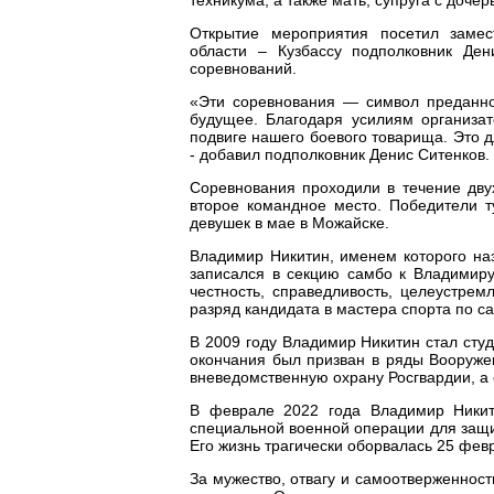
Открытие мероприятия посетил замес
области – Кузбассу подполковник Ден
соревнований.
«Эти соревнования — символ преданнос
будущее. Благодаря усилиям организат
подвиге нашего боевого товарища. Это д
- добавил подполковник Денис Ситенков.
Соревнования проходили в течение дву
второе командное место. Победители т
девушек в мае в Можайске.
Владимир Никитин, именем которого наз
записался в секцию самбо к Владимиру
честность, справедливость, целеустре
разряд кандидата в мастера спорта по с
В 2009 году Владимир Никитин стал студ
окончания был призван в ряды Вооруже
вневедомственную охрану Росгвардии, а
В феврале 2022 года Владимир Никит
специальной военной операции для защи
Его жизнь трагически оборвалась 25 фев
За мужество, отвагу и самоотверженнос