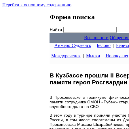
Перейти к основному содержанию
Форма поиска
Найти
Все новости
Обществ
Анжеро-Судженск
|
Белово
|
Берез
Междуреченск
|
Мыски
|
Новокузне
В Кузбассе прошли II Вс
памяти героя Росгвардии
В Прокопьевске в техникуме физическо
памяти сотрудника ОМОН «Рубеж» старш
служебного долга на СВО.
В этом году в турнире приняли участие
России, в том числе спортсмены из До
Прокопьевска Максим Шкарабейников, пр
техникума, а также мать, супруга с доче