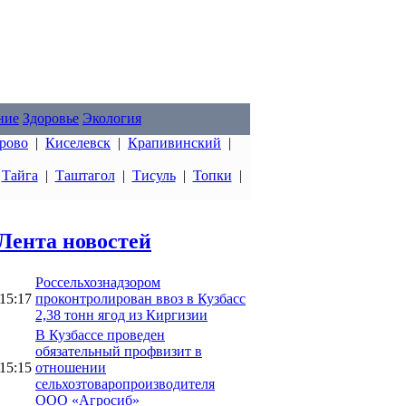
ние
Здоровье
Экология
рово
|
Киселевск
|
Крапивинский
|
|
Тайга
|
Таштагол
|
Тисуль
|
Топки
|
Лента новостей
Россельхознадзором
15:17
проконтролирован ввоз в Кузбасс
2,38 тонн ягод из Киргизии
В Кузбассе проведен
обязательный профвизит в
15:15
отношении
сельхозтоваропроизводителя
ООО «Агросиб»