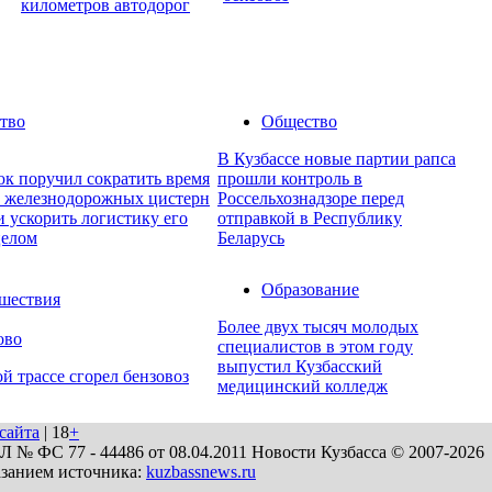
километров автодорог
тво
Общество
В Кузбассе новые партии рапса
к поручил сократить время
прошли контроль в
у железнодорожных цистерн
Россельхознадзоре перед
и ускорить логистику его
отправкой в Республику
целом
Беларусь
Образование
шествия
Более двух тысяч молодых
ово
специалистов в этом году
выпустил Кузбасский
й трассе сгорел бензовоз
медицинский колледж
сайта
| 18
+
№ ФС 77 - 44486 от 08.04.2011 Новости Кузбасса © 2007-2026
азанием источника:
kuzbassnews.ru