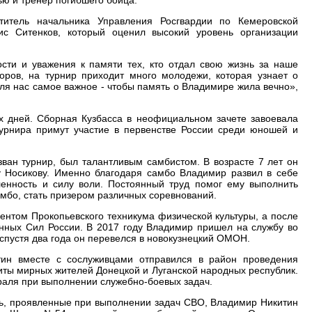
титель начальника Управления Росгвардии по Кемеровской
ис Ситенков, который оценил высокий уровень организации
ти и уважения к памяти тех, кто отдал свою жизнь за наше
оров, на турнир приходит много молодежи, которая узнает о
ля нас самое важное - чтобы память о Владимире жила вечно»,
х дней. Сборная Кузбасса в неофициальном зачете завоевала
урнира примут участие в первенстве России среди юношей и
ван турнир, был талантливым самбистом. В возрасте 7 лет он
 Носикову. Именно благодаря самбо Владимир развил в себе
мленность и силу воли. Постоянный труд помог ему выполнить
амбо, стать призером различных соревнований.
ентом Прокопьевского техникума физической культуры, а после
нных Сил России. В 2017 году Владимир пришел на службу во
 спустя два года он перевелся в новокузнецкий ОМОН.
ин вместе с сослуживцами отправился в район проведения
ты мирных жителей Донецкой и Луганской народных республик.
раля при выполнении служебно-боевых задач.
ть, проявленные при выполнении задач СВО, Владимир Никитин