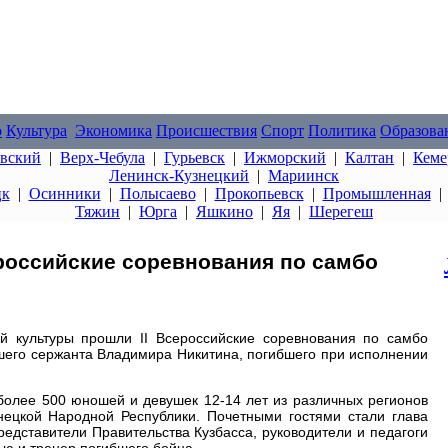
о
Культура
Экономика
Происшествия
Спорт
Политика
Образова
овский
|
Верх-Чебула
|
Гурьевск
|
Ижморский
|
Калтан
|
Кеме
Ленинск-Кузнецкий
|
Мариинск
цк
|
Осинники
|
Полысаево
|
Прокопьевск
|
Промышленная
Тяжин
|
Юрга
|
Яшкино
|
Яя
|
Шерегеш
ероссийские соревнования по самбо
й культуры прошли II Всероссийские соревнования по самбо
его сержанта Владимира Никитина, погибшего при исполнении
 более 500 юношей и девушек 12-14 лет из различных регионов
нецкой Народной Республики. Почетными гостями стали глава
едставители Правительства Кузбасса, руководители и педагоги
рью и тренер погибшего бойца.