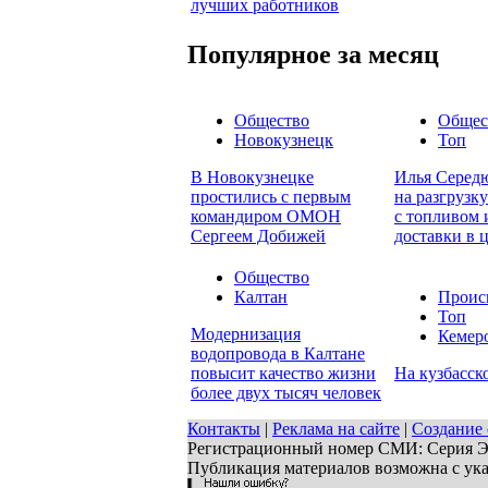
лучших работников
Популярное за месяц
Общество
Общес
Новокузнецк
Топ
В Новокузнецке
Илья Середю
простились с первым
на разгрузк
командиром ОМОН
с топливом 
Сергеем Добижей
доставки в 
Общество
Калтан
Проис
Топ
Модернизация
Кемер
водопровода в Калтане
повысит качество жизни
На кузбасско
более двух тысяч человек
Контакты
|
Реклама на сайте
|
Создание 
Регистрационный номер СМИ: Серия ЭЛ 
Публикация материалов возможна с ук