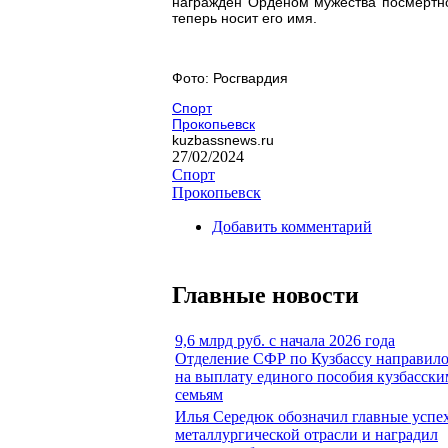
награжден Орденом мужества посмертно
теперь носит его имя.
Фото: Росгвардия
Спорт
Прокопьевск
kuzbassnews.ru
27/02/2024
Спорт
Прокопьевск
Добавить комментарий
Главные новости
9,6 млрд руб. с начала 2026 года
Отделение СФР по Кузбассу направил
на выплату единого пособия кузбасски
семьям
Илья Середюк обозначил главные успе
металлургической отрасли и наградил