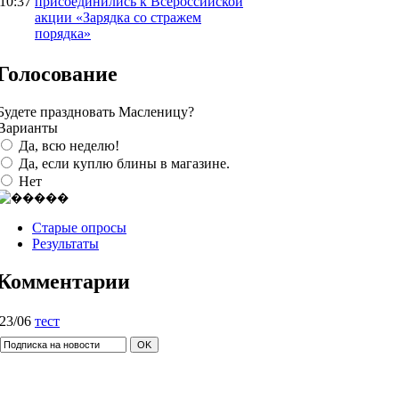
10:37
присоединились к Всероссийской
акции «Зарядка со стражем
порядка»
Голосование
Будете праздновать Масленицу?
Варианты
Да, всю неделю!
Да, если куплю блины в магазине.
Нет
Старые опросы
Результаты
Комментарии
23/06
тест