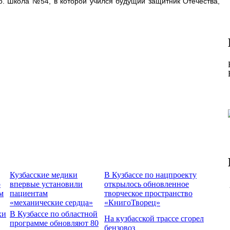
. Школа №54, в которой учился будущий защитник Отечества,
Кузбасские медики
В Кузбассе по нацпроекту
о
впервые установили
открылось обновленное
м
пациентам
творческое пространство
«механические сердца»
«КнигоТворец»
хи
В Кузбассе по областной
На кузбасской трассе сгорел
программе обновляют 80
бензовоз