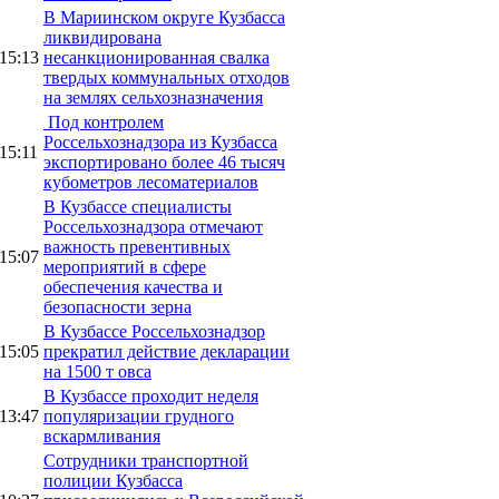
В Мариинском округе Кузбасса
ликвидирована
15:13
несанкционированная свалка
твердых коммунальных отходов
на землях сельхозназначения
Под контролем
Россельхознадзора из Кузбасса
15:11
экспортировано более 46 тысяч
кубометров лесоматериалов
В Кузбассе специалисты
Россельхознадзора отмечают
важность превентивных
15:07
мероприятий в сфере
обеспечения качества и
безопасности зерна
В Кузбассе Россельхознадзор
15:05
прекратил действие декларации
на 1500 т овса
В Кузбассе проходит неделя
13:47
популяризации грудного
вскармливания
Сотрудники транспортной
полиции Кузбасса