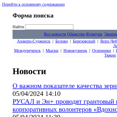
Перейти к основному содержанию
Форма поиска
Найти
Все новости
Общество
Культура
Эконо
Анжеро-Судженск
|
Белово
|
Березовский
|
Верх-Чеб
Л
Междуреченск
|
Мыски
|
Новокузнецк
|
Осинники
|
Тяжин
Новости
О важном показателе качества зерн
05/04/2024 14:10
РУСАЛ и Эн+ проводят грантовый 
корпоративных волонтеров «Вдохно