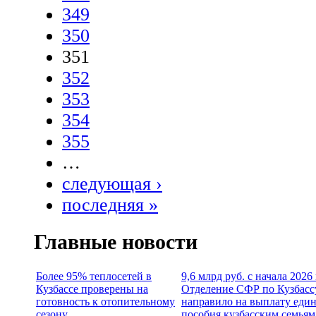
349
350
351
352
353
354
355
…
следующая ›
последняя »
Главные новости
Более 95% теплосетей в
9,6 млрд руб. с начала 2026
Кузбассе проверены на
Отделение СФР по Кузбасс
готовность к отопительному
направило на выплату еди
сезону
пособия кузбасским семьям