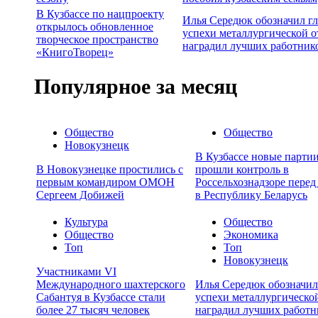
В Кузбассе по нацпроекту
Илья Середюк обозначил г
открылось обновленное
успехи металлургической о
творческое пространство
наградил лучших работник
«КнигоТворец»
Популярное за месяц
Общество
Общество
Новокузнецк
В Кузбассе новые партии
В Новокузнецке простились с
прошли контроль в
первым командиром ОМОН
Россельхознадзоре перед
Сергеем Добижей
в Республику Беларусь
Культура
Общество
Общество
Экономика
Топ
Топ
Новокузнецк
Участниками VI
Международного шахтерского
Илья Середюк обозначил
Сабантуя в Кузбассе стали
успехи металлургической
более 27 тысяч человек
наградил лучших работн