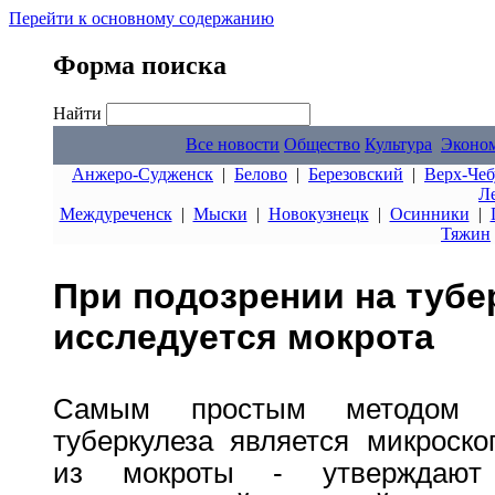
Перейти к основному содержанию
Форма поиска
Найти
Все новости
Общество
Культура
Эконо
Анжеро-Судженск
|
Белово
|
Березовский
|
Верх-Чеб
Л
Междуреченск
|
Мыски
|
Новокузнецк
|
Осинники
|
Тяжин
При подозрении на тубе
исследуется мокрота
Самым простым методом в
туберкулеза является микроско
из мокроты - утверждают 