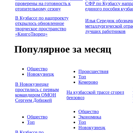
проверены на готовность к
СФР по Кузбассу напр
отопительному сезону
единого пособия кузба
В Кузбассе по нацпроекту
Илья Середюк обознач
открылось обновленное
металлургической отра
творческое пространство
лучших работников
«КнигоТворец»
Популярное за месяц
Общество
Происшествия
Новокузнецк
Топ
Кемерово
В Новокузнецке
простились с первым
На кузбасской трассе сгорел
командиром ОМОН
бензовоз
Сергеем Добижей
Общество
Общество
Экономика
Топ
Топ
Новокузнецк
В Кузбассе по