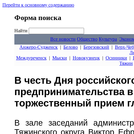
Перейти к основному содержанию
Форма поиска
Найти
Все новости
Общество
Культура
Эконо
Анжеро-Судженск
|
Белово
|
Березовский
|
Верх-Чеб
Л
Междуреченск
|
Мыски
|
Новокузнецк
|
Осинники
|
Тяжин
В честь Дня российског
предпринимательства в
торжественный прием г
В зале заседаний администр
Тяжинского округа Виктор Еф