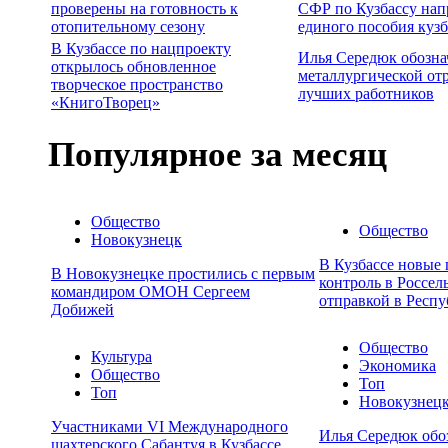
проверены на готовность к
СФР по Кузбассу нап
отопительному сезону
единого пособия куз
В Кузбассе по нацпроекту
Илья Середюк обозна
открылось обновленное
металлургической от
творческое пространство
лучших работников
«КнигоТворец»
Популярное за месяц
Общество
Общество
Новокузнецк
В Кузбассе новые
В Новокузнецке простились с первым
контроль в Россел
командиром ОМОН Сергеем
отправкой в Респу
Добижей
Общество
Культура
Экономика
Общество
Топ
Топ
Новокузнец
Участниками VI Международного
Илья Середюк обо
шахтерского Сабантуя в Кузбассе