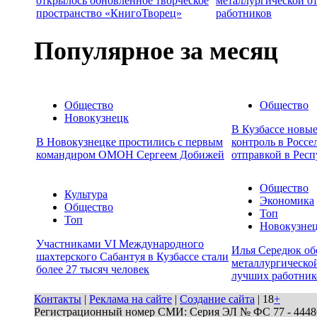
открылось обновленное творческое
металлургической о
пространство «КнигоТворец»
работников
Популярное за месяц
Общество
Общество
Новокузнецк
В Кузбассе новы
В Новокузнецке простились с первым
контроль в Россе
командиром ОМОН Сергеем Добижей
отправкой в Респ
Общество
Культура
Экономика
Общество
Топ
Топ
Новокузне
Участниками VI Международного
Илья Середюк об
шахтерского Сабантуя в Кузбассе стали
металлургической
более 27 тысяч человек
лучших работник
Контакты
|
Реклама на сайте
|
Создание сайта
| 18
+
Регистрационный номер СМИ: Серия ЭЛ № ФС 77 - 44486 