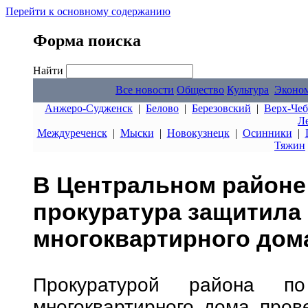
Перейти к основному содержанию
Форма поиска
Найти
Все новости
Общество
Культура
Эконо
Анжеро-Судженск
|
Белово
|
Березовский
|
Верх-Чеб
Л
Междуреченск
|
Мыски
|
Новокузнецк
|
Осинники
|
Тяжин
В Центральном районе
прокуратура защитила
многоквартирного дом
Прокуратурой района п
многоквартирного дома пров