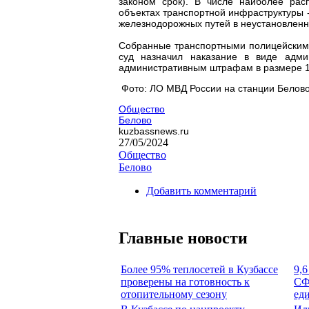
законом срок). В числе наиболее рас
объектах транспортной инфраструктуры -
железнодорожных путей в неустановленн
Собранные транспортными полицейским
суд назначил наказание в виде адми
административным штрафам в размере 1
Фото: ЛО МВД России на станции Белов
Общество
Белово
kuzbassnews.ru
27/05/2024
Общество
Белово
Добавить комментарий
Главные новости
Более 95% теплосетей в Кузбассе
9,6
проверены на готовность к
СФ
отопительному сезону
ед