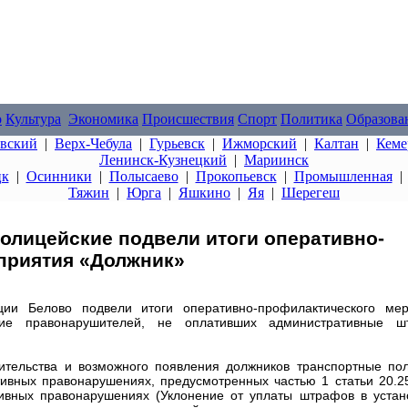
о
Культура
Экономика
Происшествия
Спорт
Политика
Образова
овский
|
Верх-Чебула
|
Гурьевск
|
Ижморский
|
Калтан
|
Кеме
Ленинск-Кузнецкий
|
Мариинск
цк
|
Осинники
|
Полысаево
|
Прокопьевск
|
Промышленная
Тяжин
|
Юрга
|
Яшкино
|
Яя
|
Шерегеш
олицейские подвели итоги оперативно-
приятия «Должник»
и Белово подвели итоги оперативно-профилактического мер
ние правонарушителей, не оплативших административные 
ительства и возможного появления должников транспортные по
тивных правонарушениях, предусмотренных частью 1 статьи 20.2
ивных правонарушениях (Уклонение от уплаты штрафов в уста