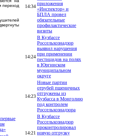
каются на
приложения
и переход
14:34
«Инспектор» и
БПЛА провел
обязательные
рушителей
вергнуты
профилактические
визиты
В Кузбассе
Россельхознадзор
выявил нарушения
при применении
14:24
пестицидов на полях
в Юргинском
муниципальном
округе
Новые партии
отрубей пшеничных
отгружены из
14:23
Кузбасса в Монголию
под контролем
Россельхознадзора
В Кузбассе
впервые
Россельхознадзор
ам
проконтролировал
ца»
14:21
новую отгрузку