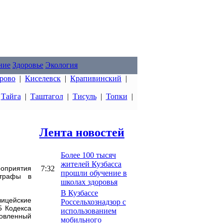
ние
Здоровье
Экология
рово
|
Киселевск
|
Крапивинский
|
|
Тайга
|
Таштагол
|
Тисуль
|
Топки
|
Лента новостей
Более 100 тысяч
жителей Кузбасса
7:32
оприятия
прошли обучение в
штрафы в
школах здоровья
В Кузбассе
лицейские
Россельхознадзор с
5 Кодекса
использованием
новленный
мобильного