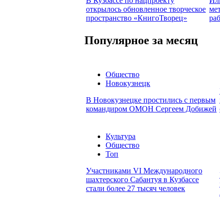
В Кузбассе по нацпроекту
Ил
открылось обновленное творческое
ме
пространство «КнигоТворец»
ра
Популярное за месяц
Общество
Новокузнецк
В Новокузнецке простились с первым
командиром ОМОН Сергеем Добижей
Культура
Общество
Топ
Участниками VI Международного
шахтерского Сабантуя в Кузбассе
стали более 27 тысяч человек