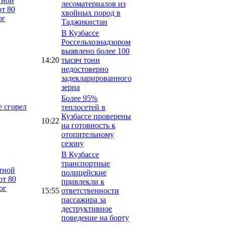
тной
лесоматериалов из
т 80
хвойных пород в
ог
Таджикистан
В Кузбассе
Россельхознадзором
выявлено более 100
14:20
тысяч тонн
недостоверно
задекларированного
зерна
Более 95%
е сгорел
теплосетей в
Кузбассе проверены
10:22
на готовность к
отопительному
сезону
В Кузбассе
транспортные
стной
полицейские
ют 80
привлекли к
ог
15:55
ответственности
пассажира за
деструктивное
поведение на борту