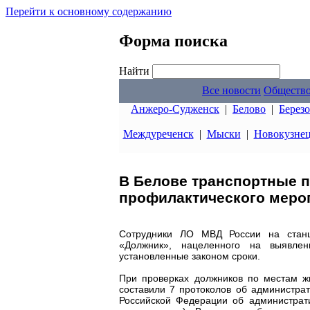
Перейти к основному содержанию
Форма поиска
Найти
Все новости
Обществ
Анжеро-Судженск
|
Белово
|
Берез
Междуреченск
|
Мыски
|
Новокузне
В Белове транспортные п
профилактического меро
Сотрудники ЛО МВД России на станци
«Должник», нацеленного на выявле
установленные законом сроки.
При проверках должников по местам ж
составили 7 протоколов об администра
Российской Федерации об администрат