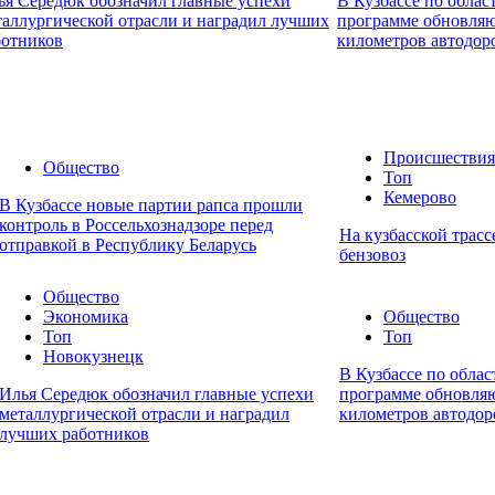
ья Середюк обозначил главные успехи
В Кузбассе по облас
таллургической отрасли и наградил лучших
программе обновляю
ботников
километров автодор
Происшествия
Общество
Топ
Кемерово
В Кузбассе новые партии рапса прошли
контроль в Россельхознадзоре перед
На кузбасской трасс
отправкой в Республику Беларусь
бензовоз
Общество
Экономика
Общество
Топ
Топ
Новокузнецк
В Кузбассе по обла
Илья Середюк обозначил главные успехи
программе обновля
металлургической отрасли и наградил
километров автодор
лучших работников