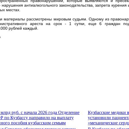
пространенных правонарушений, которые выявляются и пресе
 нарушения антиалкогольного законодательства, запрета курения 
ых местах.
и материалы рассмотрены мировым судьям. Одному из правона
нистративного ареста на срок - 1 сутки, еще 6 граждан под
000 рублей каждый.
о
 млрд руб. с начала 2026 года Отделение
Кузбасские медики 
Р по Кузбассу направило на выплату
установили пациент
иного пособия кузбасским семьям
«механические серд