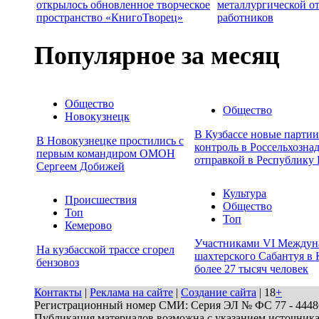
открылось обновленное творческое
металлургической о
пространство «КнигоТворец»
работников
Популярное за месяц
Общество
Общество
Новокузнецк
В Кузбассе новые парти
В Новокузнецке простились с
контроль в Россельхозна
первым командиром ОМОН
отправкой в Республику 
Сергеем Добижей
Культура
Происшествия
Общество
Топ
Топ
Кемерово
Участниками VI Междун
На кузбасской трассе сгорел
шахтерского Сабантуя в 
бензовоз
более 27 тысяч человек
Контакты
|
Реклама на сайте
|
Создание сайта
| 18
+
Регистрационный номер СМИ: Серия ЭЛ № ФС 77 - 44486 
Публикация материалов возможна с указанием источник