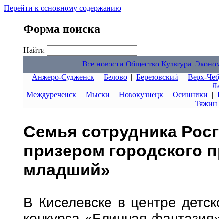
Перейти к основному содержанию
Форма поиска
Найти
Все новости
Общество
Культура
Эконо
Анжеро-Судженск
|
Белово
|
Березовский
|
Верх-Чеб
Л
Междуреченск
|
Мыски
|
Новокузнецк
|
Осинники
|
Тяжин
Семья сотрудника Росг
призером городского п
младший»
В Киселевске в центре детск
конкурса «Блинная фантазия»