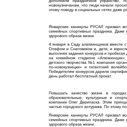
дополнили праздничное убранство, п
новокузнечанам, что люди начали просит
этому поводу в социальных сетях даже р
Январские каникулы РУСАЛ призвал все
семейных спортивных праздника. Даже 
здорового образа жизни.
4 января в Саду алюминщиков вместе с
Олафом и Снеговиком и, дети, и взросл
выполняя задания конкурсов и пробегая
на хоккейном стадионе «Алюминщик»,
детского творчества №1 компания орган
по-новокузнецки» и гигантский волейб
Победителям конкурсов дарили сертифика
день работал бесплатный прокат.
Повышать качество жизни в городах
образовательные, культурные и спор
компании Олег Дерипаска. Этим принци
частью городского антуража. По этому п
Январские каникулы РУСАЛ призвал все
семейных спортивных праздника. Даже 
здорового образа жизни.