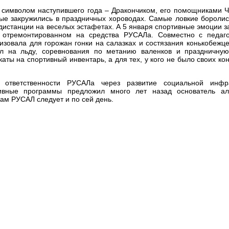
 символом наступившего года – Дракончиком, его помощниками 
ые закружились в праздничных хороводах. Самые ловкие боролис
 дистанции на веселых эстафетах. А 5 января спортивные эмоции 
 отремонтированном на средства РУСАЛа. Совместно с педаг
изовала для горожан гонки на салазках и состязания конькобежце
ол на льду, соревнования по метанию валенков и праздничную 
ты на спортивный инвентарь, а для тех, у кого не было своих конь
 ответственности РУСАЛа через развитие социальной инфра
тивные программы предложил много лет назад основатель а
ам РУСАЛ следует и по сей день.