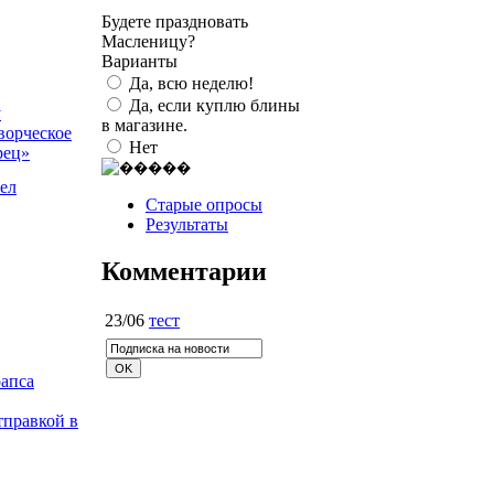
Будете праздновать
Масленицу?
Варианты
Да, всю неделю!
Да, если куплю блины
у
в магазине.
ворческое
Нет
рец»
рел
Старые опросы
Результаты
Комментарии
23/06
тест
рапса
тправкой в