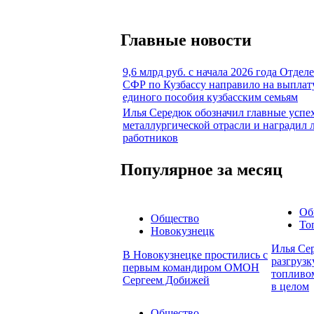
Главные новости
9,6 млрд руб. с начала 2026 года Отдел
СФР по Кузбассу направило на выплат
единого пособия кузбасским семьям
Илья Середюк обозначил главные успе
металлургической отрасли и наградил
работников
Популярное за месяц
Об
Общество
То
Новокузнецк
Илья Сер
В Новокузнецке простились с
разгруз
первым командиром ОМОН
топливом
Сергеем Добижей
в целом
Общество