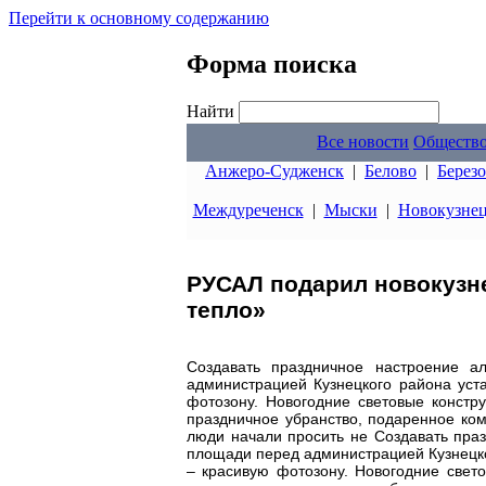
Перейти к основному содержанию
Форма поиска
Найти
Все новости
Обществ
Анжеро-Судженск
|
Белово
|
Берез
Междуреченск
|
Мыски
|
Новокузне
РУСАЛ подарил новокузн
тепло»
Создавать праздничное настроение 
администрацией Кузнецкого района уст
фотозону. Новогодние световые констр
праздничное убранство, подаренное ком
люди начали просить не Создавать пра
площади перед администрацией Кузнецко
– красивую фотозону. Новогодние свето