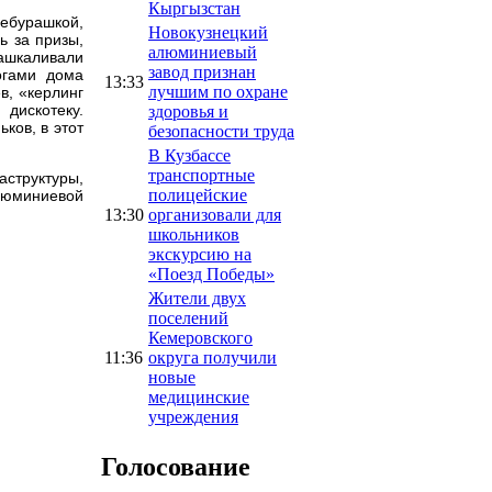
Кыргызстан
Чебурашкой,
Новокузнецкий
ь за призы,
алюминиевый
зашкаливали
завод признан
огами дома
13:33
лучшим по охране
в, «керлинг
дискотеку.
здоровья и
ков, в этот
безопасности труда
В Кузбассе
транспортные
структуры,
полицейские
люминиевой
13:30
организовали для
школьников
экскурсию на
«Поезд Победы»
Жители двух
поселений
Кемеровского
11:36
округа получили
новые
медицинские
учреждения
Голосование