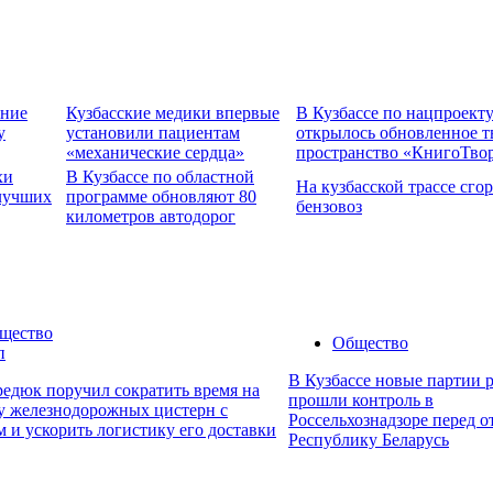
ение
Кузбасские медики впервые
В Кузбассе по нацпроект
у
установили пациентам
открылось обновленное т
«механические сердца»
пространство «КнигоТво
хи
В Кузбассе по областной
На кузбасской трассе сго
 лучших
программе обновляют 80
бензовоз
километров автодорог
щество
Общество
п
В Кузбассе новые партии 
едюк поручил сократить время на
прошли контроль в
ку железнодорожных цистерн с
Россельхознадзоре перед о
 и ускорить логистику его доставки
Республику Беларусь