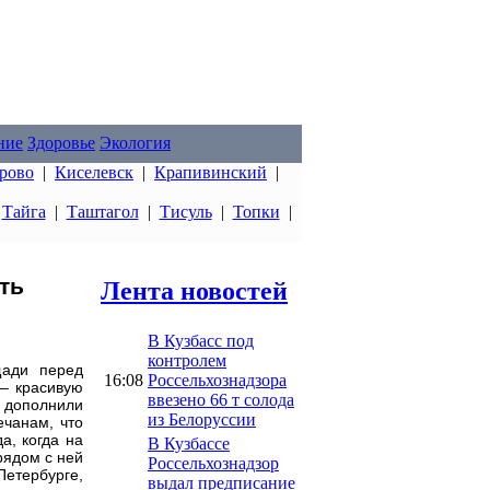
ние
Здоровье
Экология
рово
|
Киселевск
|
Крапивинский
|
|
Тайга
|
Таштагол
|
Тисуль
|
Топки
|
ть
Лента новостей
В Кузбасс под
контролем
щади перед
16:08
Россельхознадзора
– красивую
ввезено 66 т солода
, дополнили
из Белоруссии
ечанам, что
а, когда на
В Кузбассе
рядом с ней
Россельхознадзор
Петербурге,
выдал предписание