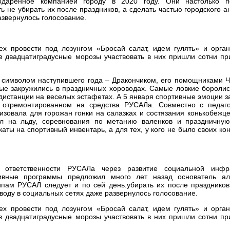
одаренное компанией городу в 2020 году. Они настолько п
ь не убирать их после праздников, а сделать частью городского а
азвернулось голосование.
х провести под лозунгом «Бросай салат, идем гулять» и орган
в двадцатиградусные морозы участвовать в них пришли сотни п
 символом наступившего года – Дракончиком, его помощниками 
ые закружились в праздничных хороводах. Самые ловкие боролис
 дистанции на веселых эстафетах. А 5 января спортивные эмоции 
 отремонтированном на средства РУСАЛа. Совместно с педаг
изовала для горожан гонки на салазках и состязания конькобежце
ол на льду, соревнования по метанию валенков и праздничную 
ты на спортивный инвентарь, а для тех, у кого не было своих конь
 ответственности РУСАЛа через развитие социальной инфра
тивные программы предложил много лет назад основатель а
пам РУСАЛ следует и по сей день.убирать их после праздников
оводу в социальных сетях даже развернулось голосование.
х провести под лозунгом «Бросай салат, идем гулять» и орган
в двадцатиградусные морозы участвовать в них пришли сотни п