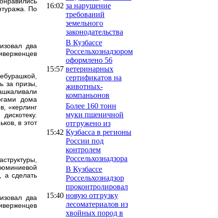
онравились
16:02
за нарушение
нтуража. По
требований
земельного
законодательства
В Кузбассе
изовал два
Россельхознадзором
риверженцев
оформлено 56
15:57
ветеринарных
Чебурашкой,
сертификатов на
ь за призы,
животных-
зашкаливали
компаньонов
огами дома
Более 160 тонн
в, «керлинг
муки пшеничной
дискотеку.
ков, в этот
отгружено из
15:42
Кузбасса в регионы
России под
контролем
Россельхознадзора
структуры,
люминиевой
В Кузбассе
, а сделать
Россельхознадзор
проконтролировал
15:40
новую отгрузку
изовал два
лесоматериалов из
риверженцев
хвойных пород в