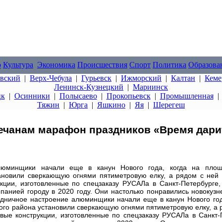
о
Культура
Экономика
Происшествия
Спорт
Политика
Образова
овский
|
Верх-Чебула
|
Гурьевск
|
Ижморский
|
Калтан
|
Кеме
Ленинск-Кузнецкий
|
Мариинск
цк
|
Осинники
|
Полысаево
|
Прокопьевск
|
Промышленная
Тяжин
|
Юрга
|
Яшкино
|
Яя
|
Шерегеш
ечанам марафон праздников «Время дари
алюминщики начали еще в канун Нового года, когда на пло
ановили сверкающую огнями пятиметровую елку, а рядом с ней 
укции, изготовленные по спецзаказу РУСАЛа в Санкт-Петербурге
панией городу в 2020 году. Они настолько понравились новокузн
здничное настроение алюминщики начали еще в канун Нового год
го района установили сверкающую огнями пятиметровую елку, а 
вые конструкции, изготовленные по спецзаказу РУСАЛа в Санкт-