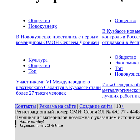
Общество
Общество
Новокузнецк
В Кузбассе новы
В Новокузнецке простились с первым
контроль в Россе
командиром ОМОН Сергеем Добижей
отправкой в Респ
Общество
Культура
Экономика
Общество
Топ
Топ
Новокузне
Участниками VI Международного
Илья Середюк об
шахтерского Сабантуя в Кузбассе стали
металлургической
более 27 тысяч человек
лучших работник
Контакты
|
Реклама на сайте
|
Создание сайта
| 18
+
Регистрационный номер СМИ: Серия ЭЛ № ФС 77 - 44486 
Публикация материалов возможна с указанием источник