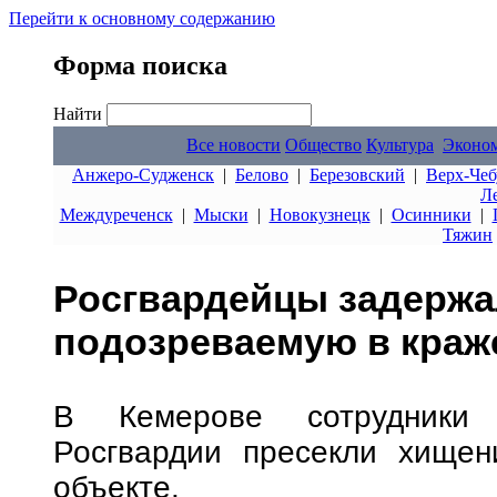
Перейти к основному содержанию
Форма поиска
Найти
Все новости
Общество
Культура
Эконо
Анжеро-Судженск
|
Белово
|
Березовский
|
Верх-Чеб
Л
Междуреченск
|
Мыски
|
Новокузнецк
|
Осинники
|
Тяжин
Росгвардейцы задержа
подозреваемую в краже
В Кемерове сотрудники 
Росгвардии пресекли хищен
объекте.