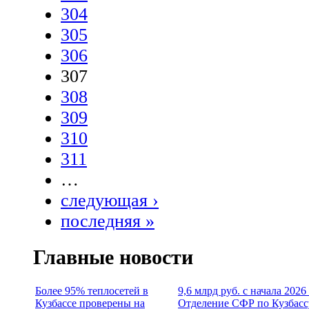
304
305
306
307
308
309
310
311
…
следующая ›
последняя »
Главные новости
Более 95% теплосетей в
9,6 млрд руб. с начала 2026
Кузбассе проверены на
Отделение СФР по Кузбасс