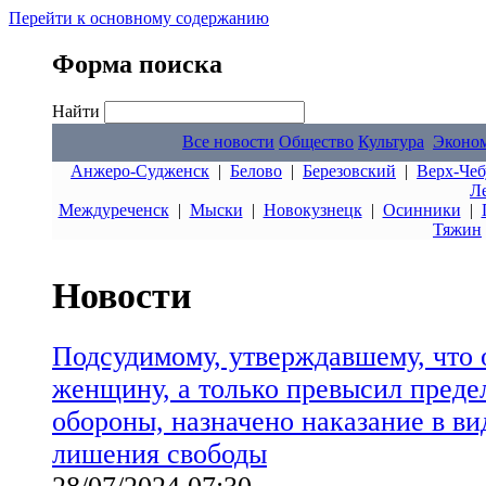
Перейти к основному содержанию
Форма поиска
Найти
Все новости
Общество
Культура
Эконо
Анжеро-Судженск
|
Белово
|
Березовский
|
Верх-Чеб
Л
Междуреченск
|
Мыски
|
Новокузнецк
|
Осинники
|
Тяжин
Новости
Подсудимому, утверждавшему, что 
женщину, а только превысил пред
обороны, назначено наказание в ви
лишения свободы