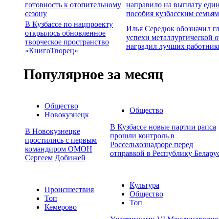
готовность к отопительному
направило на выплату еди
сезону
пособия кузбасским семьям
В Кузбассе по нацпроекту
Илья Середюк обозначил г
открылось обновленное
успехи металлургической о
творческое пространство
наградил лучших работник
«КнигоТворец»
Популярное за месяц
Общество
Общество
Новокузнецк
В Кузбассе новые партии рапса
В Новокузнецке
прошли контроль в
простились с первым
Россельхознадзоре перед
командиром ОМОН
отправкой в Республику Белару
Сергеем Добижей
Культура
Происшествия
Общество
Топ
Топ
Кемерово