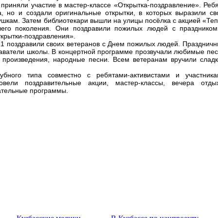
 приняли участие в мастер-классе «Открытка-поздравление». Реб
а, но и создали оригинальные открытки, в которых выразили с
ушкам. Затем библиотекари вышли на улицы посёлка с акцией «Те
его поколения. Они поздравили пожилых людей с праздником
крытки-поздравления».
31 поздравили своих ветеранов с Днем пожилых людей. Празднич
даватели школы. В концертной программе прозвучали любимые пе
 произведения, народные песни. Всем ветеранам вручили слад
убного типа совместно с ребятами-активистами и участника
овели поздравительные акции, мастер-классы, вечера отдых
кательные программы.