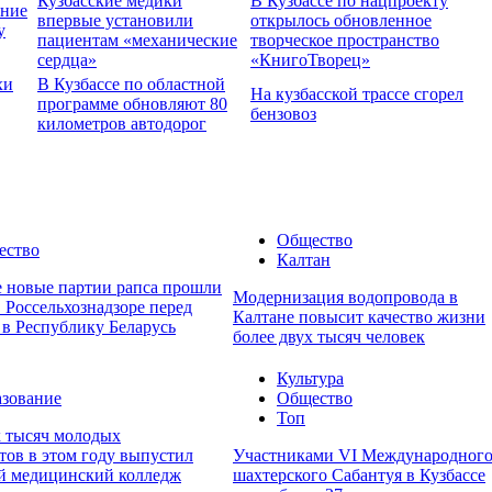
Кузбасские медики
В Кузбассе по нацпроекту
ение
впервые установили
открылось обновленное
у
пациентам «механические
творческое пространство
сердца»
«КнигоТворец»
хи
В Кузбассе по областной
На кузбасской трассе сгорел
программе обновляют 80
бензовоз
километров автодорог
Общество
ество
Калтан
е новые партии рапса прошли
Модернизация водопровода в
 Россельхознадзоре перед
Калтане повысит качество жизни
 в Республику Беларусь
более двух тысяч человек
Культура
зование
Общество
Топ
х тысяч молодых
тов в этом году выпустил
Участниками VI Международног
й медицинский колледж
шахтерского Сабантуя в Кузбассе