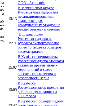
ята
ООО «Агросиб»
вою
В Мариинском округе
пло
Кузбасса ликвидирована
 и
несанкционированная
15:13
свалка твердых
ный
коммунальных отходов на
сни
кие
землях сельхозназначения
Под контролем
ми
Россельхознадзора из
а,
15:11
Кузбасса экспортировано
более 46 тысяч кубометров
лесоматериалов
В Кузбассе специалисты
Россельхознадзора отмечают
важность превентивных
15:07
мероприятий в сфере
обеспечения качества и
безопасности зерна
В Кузбассе
Россельхознадзор прекратил
15:05
действие декларации на
1500 т овса
В Кузбассе проходит неделя
13:47
популяризации грудного