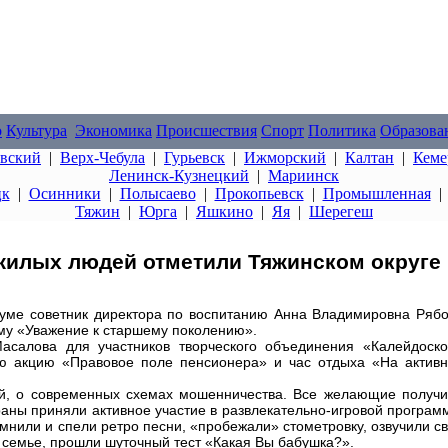
о
Культура
Экономика
Происшествия
Спорт
Политика
Образова
овский
|
Верх-Чебула
|
Гурьевск
|
Ижморский
|
Калтан
|
Кеме
Ленинск-Кузнецкий
|
Мариинск
цк
|
Осинники
|
Полысаево
|
Прокопьевск
|
Промышленная
Тяжин
|
Юрга
|
Яшкино
|
Яя
|
Шерегеш
илых людей отметили Тяжинском округе
уме советник директора по воспитанию Анна Владимировна Ряб
ему «Уважение к старшему поколению».
асалова для участников творческого объединения «Калейдоск
ую акцию «Правовое поле пенсионера» и час отдыха «На актив
ей, о современных схемах мошенничества. Все желающие получ
ны приняли активное участие в развлекательно-игровой програм
мнили и спели ретро песни, «пробежали» стометровку, озвучили с
 семье, прошли шуточный тест «Какая Вы бабушка?».