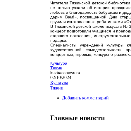
Читатели Тяжинской детской библиотеки
не только узнали об истории праздник
любовь и благодарность бабушкам и дед
дарим Вам!», посвященной Дню старш
вручили изготовленные ребятишками «От
В Тяжинской детской школе искусств № 
концерт подготовили учащиеся и препо
старшего поколения, инструментальные
подарки.
Специалисты учреждений культуры кл
художественной самодеятельности пр
концертные, игровые, конкурсно-развле
Культура
Тяжин
kuzbassnews.ru
02/10/2024
Культура
Тяжин
Добавить комментарий
Главные новости