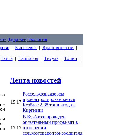
ние
Здоровье
Экология
рово
|
Киселевск
|
Крапивинский
|
|
Тайга
|
Таштагол
|
Тисуль
|
Топки
|
Лента новостей
Россельхознадзором
ова
проконтролирован ввоз в
15:17
оп»
Кузбасс 2,38 тонн ягод из
ной
Киргизии
В Кузбассе проведен
или
обязательный профвизит в
ме.
15:15
отношении
вои
сельхозтоваропроизводителя