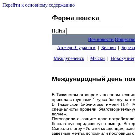
Перейти к основному содержанию
Форма поиска
Найти
Все новости
Обществ
Анжеро-Судженск
|
Белово
|
Берез
Междуреченск
|
Мыски
|
Новокузне
Международный день пож
В Тяжинском агропромышленном техник
провела с группами 1 курса беседу на т
В Тяжинской библиотеке имени Н.И. М
специалисты провели благотворительн
волне».
Поговорили о защите прав потребител
бесплатную юридическую помощь. Ветера
Сыграли в игру «Устами младенца», вспо
заветные мечты, вспомнили пословицы о