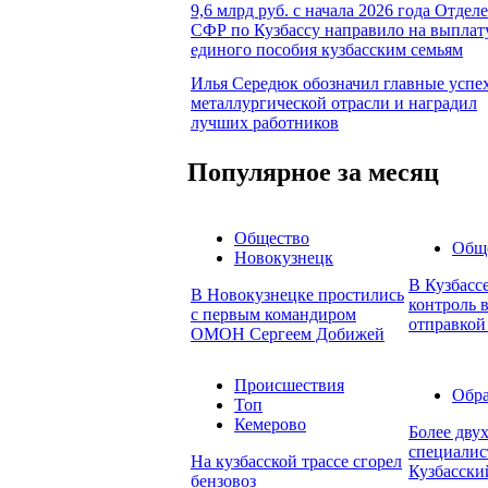
9,6 млрд руб. с начала 2026 года Отдел
СФР по Кузбассу направило на выплат
единого пособия кузбасским семьям
Илья Середюк обозначил главные успе
металлургической отрасли и наградил
лучших работников
Популярное за месяц
Общество
Общ
Новокузнецк
В Кузбасс
В Новокузнецке простились
контроль в
с первым командиром
отправкой
ОМОН Сергеем Добижей
Происшествия
Обра
Топ
Кемерово
Более дву
специалис
На кузбасской трассе сгорел
Кузбасски
бензовоз