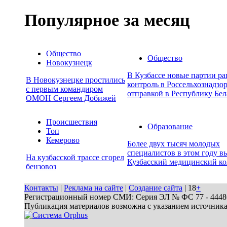
Популярное за месяц
Общество
Общество
Новокузнецк
В Кузбассе новые партии р
В Новокузнецке простились
контроль в Россельхознадзор
с первым командиром
отправкой в Республику Бел
ОМОН Сергеем Добижей
Происшествия
Образование
Топ
Кемерово
Более двух тысяч молодых
специалистов в этом году в
На кузбасской трассе сгорел
Кузбасский медицинский к
бензовоз
Контакты
|
Реклама на сайте
|
Создание сайта
| 18
+
Регистрационный номер СМИ: Серия ЭЛ № ФС 77 - 44486 
Публикация материалов возможна с указанием источник