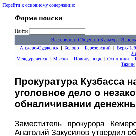
Перейти к основному содержанию
Форма поиска
Найти
Все новости
Общество
Культура
Эконо
Анжеро-Судженск
|
Белово
|
Березовский
|
Верх-Чеб
Л
Междуреченск
|
Мыски
|
Новокузнецк
|
Осинники
|
Тяжин
Прокуратура Кузбасса н
уголовное дело о незак
обналичивании денежны
Заместитель прокурора Кемеро
Анатолий Закусилов утвердил о