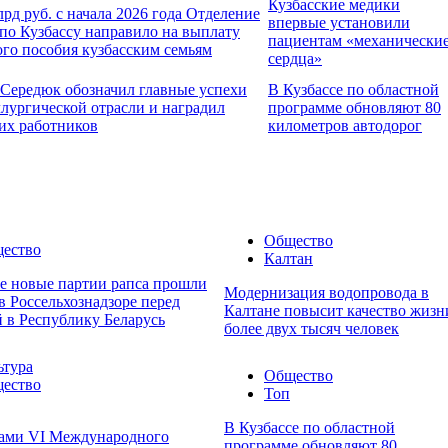
Кузбасские медики
лрд руб. с начала 2026 года Отделение
впервые установили
по Кузбассу направило на выплату
пациентам «механически
го пособия кузбасским семьям
сердца»
 Середюк обозначил главные успехи
В Кузбассе по областной
лургической отрасли и наградил
программе обновляют 80
их работников
километров автодорог
Общество
ество
Калтан
се новые партии рапса прошли
Модернизация водопровода в
в Россельхознадзоре перед
Калтане повысит качество жизн
 в Республику Беларусь
более двух тысяч человек
ьтура
Общество
ество
Топ
В Кузбассе по областной
ами VI Международного
программе обновляют 80