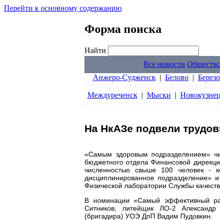
Перейти к основному содержанию
Форма поиска
Найти
Все новости
Обществ
Анжеро-Судженск
|
Белово
|
Берез
Междуреченск
|
Мыски
|
Новокузне
На НкАЗе подвели трудов
«Самым здоровым подразделением» чис
бюджетного отдела Финансовой дирекции
численностью свыше 100 человек - к
дисциплинированное подразделение» и
Физической лаборатории Службы качеств
В номинации «Самый эффективный раб
Ситников, литейщик ЛО-2 Александр 
(бригадира) УОЭ ДпП Вадим Пудовкин.