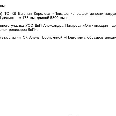
ны:
и) ТО КД Евгения Королева «Повышение эффективности загруз
Ц диаметром 178 мм, длиной 5800 мм.».
енного участка УОЭ ДпП Александра Пигарева «Оптимизация пар
 электролизеров ДпП».
 металлургии СК Алены Борискиной «Подготовка образцов анодн