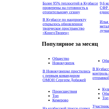
Более 95% теплосетей в Кузбассе
9,6 м
проверены на готовность к
СФР 
отопительному сезону
едино
В Кузбассе по нацпроекту
Илья
открылось обновленное
метал
творческое пространство
лучш
«КнигоТворец»
Популярное за месяц
Общество
Общ
Новокузнецк
В Кузбас
В Новокузнецке простились
контроль 
с первым командиром
отправкой
ОМОН Сергеем Добижей
Кул
Происшествия
Общ
Топ
Топ
Кемерово
Участник
На кузбасской трассе сгорел