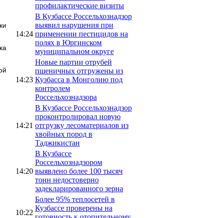
профилактические визиты
В Кузбассе Россельхознадзор
выявил нарушения при
ки
14:24
применении пестицидов на
полях в Юргинском
ка
муниципальном округе
Новые партии отрубей
ой
пшеничных отгружены из
14:23
Кузбасса в Монголию под
контролем
Россельхознадзора
В Кузбассе Россельхознадзор
проконтролировал новую
14:21
отгрузку лесоматериалов из
хвойных пород в
Таджикистан
В Кузбассе
Россельхознадзором
14:20
выявлено более 100 тысяч
тонн недостоверно
задекларированного зерна
Более 95% теплосетей в
Кузбассе проверены на
10:22
готовность к отопительному