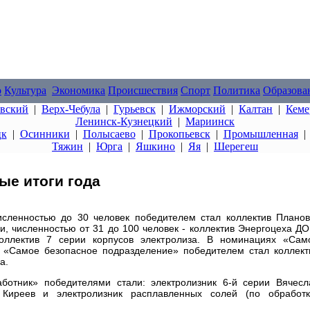
о
Культура
Экономика
Происшествия
Спорт
Политика
Образова
овский
|
Верх-Чебула
|
Гурьевск
|
Ижморский
|
Калтан
|
Кеме
Ленинск-Кузнецкий
|
Мариинск
цк
|
Осинники
|
Полысаево
|
Прокопьевск
|
Промышленная
Тяжин
|
Юрга
|
Яшкино
|
Яя
|
Шерегеш
ые итоги года
ленностью до 30 человек победителем стал коллектив Планов
, численностью от 31 до 100 человек - коллектив Энергоцеха ДО
оллектив 7 серии корпусов электролиза. В номинациях «Сам
 «Самое безопасное подразделение» победителем стал коллект
а.
отник» победителями стали: электролизник 6-й серии Вячесл
Киреев и электролизник расплавленных солей (по обработк