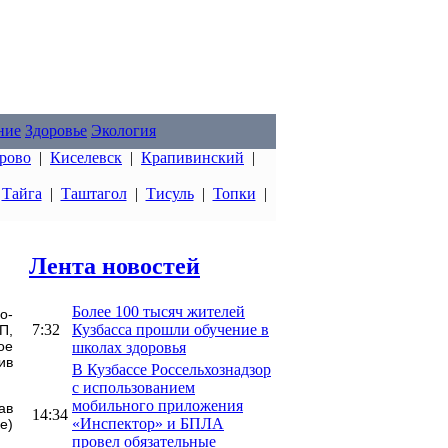
ние
Здоровье
Экология
рово
|
Киселевск
|
Крапивинский
|
|
Тайга
|
Таштагол
|
Тисуль
|
Топки
|
Лента новостей
Более 100 тысяч жителей
о-
7:32
Кузбасса прошли обучение в
П,
ое
школах здоровья
ив
В Кузбассе Россельхознадзор
с использованием
мобильного приложения
ав
14:34
«Инспектор» и БПЛА
е)
провел обязательные