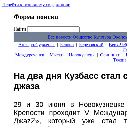
Перейти к основному содержанию
Форма поиска
Найти
Все новости
Общество
Культура
Эконо
Анжеро-Судженск
|
Белово
|
Березовский
|
Верх-Чеб
Л
Междуреченск
|
Мыски
|
Новокузнецк
|
Осинники
|
Тяжин
На два дня Кузбасс стал
джаза
29 и 30 июня в Новокузнецке 
Крепости проходит V Междуна
ДжаzZ», который уже стал 