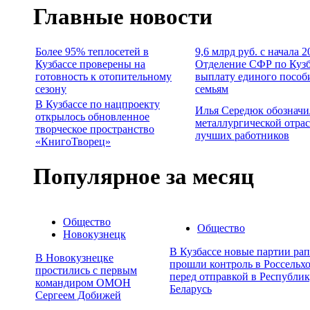
Главные новости
Более 95% теплосетей в
9,6 млрд руб. с начала 2
Кузбассе проверены на
Отделение СФР по Кузб
готовность к отопительному
выплату единого пособ
сезону
семьям
В Кузбассе по нацпроекту
Илья Середюк обозначи
открылось обновленное
металлургической отрас
творческое пространство
лучших работников
«КнигоТворец»
Популярное за месяц
Общество
Общество
Новокузнецк
В Кузбассе новые партии рап
В Новокузнецке
прошли контроль в Россельхо
простились с первым
перед отправкой в Республи
командиром ОМОН
Беларусь
Сергеем Добижей