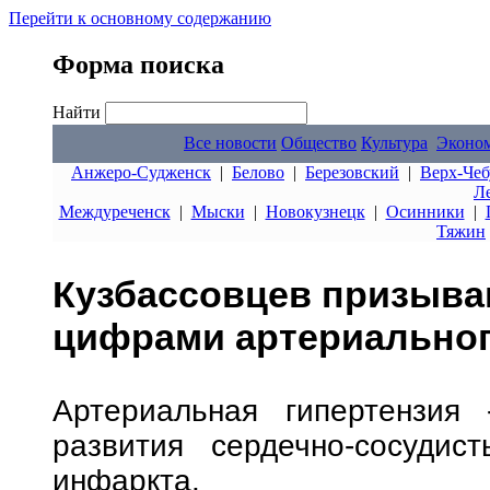
Перейти к основному содержанию
Форма поиска
Найти
Все новости
Общество
Культура
Эконо
Анжеро-Судженск
|
Белово
|
Березовский
|
Верх-Чеб
Л
Междуреченск
|
Мыски
|
Новокузнецк
|
Осинники
|
Тяжин
Кузбассовцев призыва
цифрами артериальног
Артериальная гипертензия
развития сердечно-сосудис
инфаркта.