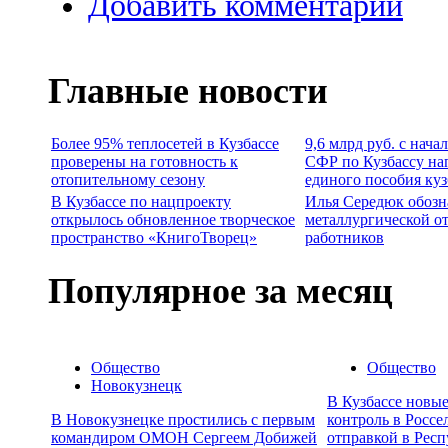
Добавить комментарий
Главные новости
Более 95% теплосетей в Кузбассе
9,6 млрд руб. с нача
проверены на готовность к
СФР по Кузбассу на
отопительному сезону
единого пособия ку
В Кузбассе по нацпроекту
Илья Середюк обозн
открылось обновленное творческое
металлургической о
пространство «КнигоТворец»
работников
Популярное за месяц
Общество
Общество
Новокузнецк
В Кузбассе новы
В Новокузнецке простились с первым
контроль в Россе
командиром ОМОН Сергеем Добижей
отправкой в Респ