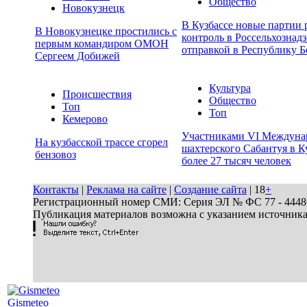
Общество
Новокузнецк
В Кузбассе новые партии
В Новокузнецке простились с
контроль в Россельхознадз
первым командиром ОМОН
отправкой в Республику Б
Сергеем Добижей
Культура
Происшествия
Общество
Топ
Топ
Кемерово
Участниками VI Междуна
На кузбасской трассе сгорел
шахтерского Сабантуя в К
бензовоз
более 27 тысяч человек
Контакты
|
Реклама на сайте
|
Создание сайта
| 18
+
Регистрационный номер СМИ: Серия ЭЛ № ФС 77 - 44486 
Публикация материалов возможна с указанием источник
Gismeteo