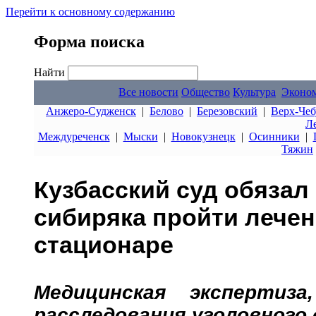
Перейти к основному содержанию
Форма поиска
Найти
Все новости
Общество
Культура
Эконо
Анжеро-Судженск
|
Белово
|
Березовский
|
Верх-Чеб
Л
Междуреченск
|
Мыски
|
Новокузнецк
|
Осинники
|
Тяжин
Кузбасский суд обязал
сибиряка пройти лечен
стационаре
Медицинская экспертиза
расследования уголовного 