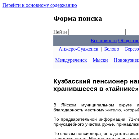
Перейти к основному содержанию
Форма поиска
Найти
Все новости
Обществ
Анжеро-Судженск
|
Белово
|
Берез
Междуреченск
|
Мыски
|
Новокузне
Кузбасский пенсионер на
хранившееся в «тайнике» 
В Яйском муниципальном округе ин
благодарность местному жителю, которы
По предварительной информации, 71-ле
приусадебного участка ружье, принадлеж
По словам пенсионера, он с детства знал
в детских руках. Местонахождение отцо