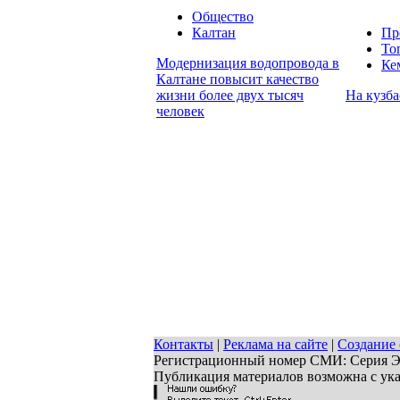
Общество
Калтан
Пр
То
Модернизация водопровода в
Ке
Калтане повысит качество
жизни более двух тысяч
На кузба
человек
Контакты
|
Реклама на сайте
|
Создание 
Регистрационный номер СМИ: Серия ЭЛ 
Публикация материалов возможна с ук