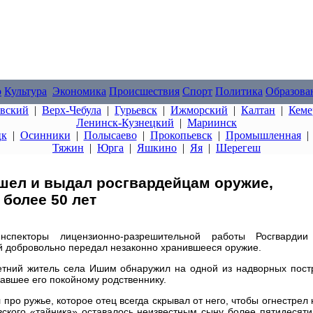
о
Культура
Экономика
Происшествия
Спорт
Политика
Образова
овский
|
Верх-Чебула
|
Гурьевск
|
Ижморский
|
Калтан
|
Кеме
Ленинск-Кузнецкий
|
Мариинск
цк
|
Осинники
|
Полысаево
|
Прокопьевск
|
Промышленная
Тяжин
|
Юрга
|
Яшкино
|
Яя
|
Шерегеш
шел и выдал росгвардейцам оружие,
более 50 лет
спекторы лицензионно-разрешительной работы Росгвардии
й добровольно передал незаконно хранившееся оружие.
тний житель села Ишим обнаружил на одной из надворных постр
авшее его покойному родственнику.
 про ружье, которое отец всегда скрывал от него, чтобы огнестрел 
вского «тайника» оставалось неизвестным сыну более пятидесяти