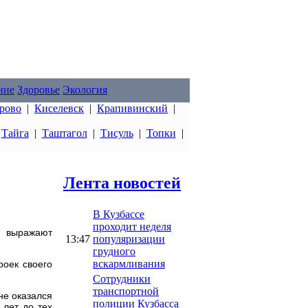
ние
Здоровье
Экология
рово
|
Киселевск
|
Крапивинский
|
|
Тайга
|
Таштагол
|
Тисуль
|
Топки
|
Лента новостей
В Кузбассе
проходит неделя
 выражают
13:47
популяризации
грудного
вскармливания
оек своего
Сотрудники
транспортной
не оказался
полиции Кузбасса
 лет до тех