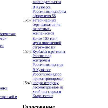
законодательства
В Кузбассе
Россельхознадзором
оформлено 56
15:57
ветеринарных
сертификатов на
животных-
у
компаньонов
ворческое
рец»
Более 160 тонн
муки пшеничной
рел
отгружено из
15:42
Кузбасса в регионы
России под
контролем
Россельхознадзора
В Кузбассе
Россельхознадзор
проконтролировал
15:40
новую отгрузку
лесоматериалов из
рапса
хвойных пород в
Кыргызстан
тправкой в
Голосование