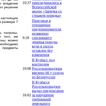
10:37
присоединились к
о владение
Всероссийской
нял решение
акции «Зарядка со
стражем порядка»
В настоящее
Приговор в
в размере 7
отношении
предпринимателя,
ы, патроны,
незаконно
е того, им
9:18
спилившего
роны можно
деревья породы
необходимо
кедр и пихта,
е предметы
оставлен без
изменения
В Кузбасс под
контролем
16:08
Россельхознадзора
ввезено 66 т солода
из Белоруссии
В Кузбассе
Россельхознадзор
выдал предписание
16:02
за нарушение
требований
земельного