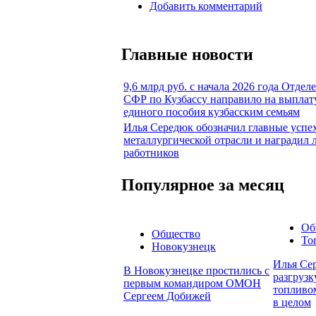
Добавить комментарий
Главные новости
9,6 млрд руб. с начала 2026 года Отдел
СФР по Кузбассу направило на выплат
единого пособия кузбасским семьям
Илья Середюк обозначил главные успе
металлургической отрасли и наградил
работников
Популярное за месяц
Об
Общество
То
Новокузнецк
Илья Сер
В Новокузнецке простились с
разгруз
первым командиром ОМОН
топливом
Сергеем Добижей
в целом