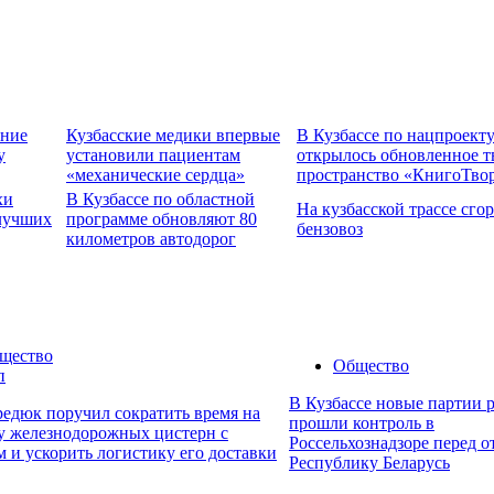
ение
Кузбасские медики впервые
В Кузбассе по нацпроект
у
установили пациентам
открылось обновленное т
«механические сердца»
пространство «КнигоТво
хи
В Кузбассе по областной
На кузбасской трассе сго
 лучших
программе обновляют 80
бензовоз
километров автодорог
щество
Общество
п
В Кузбассе новые партии 
едюк поручил сократить время на
прошли контроль в
ку железнодорожных цистерн с
Россельхознадзоре перед о
 и ускорить логистику его доставки
Республику Беларусь