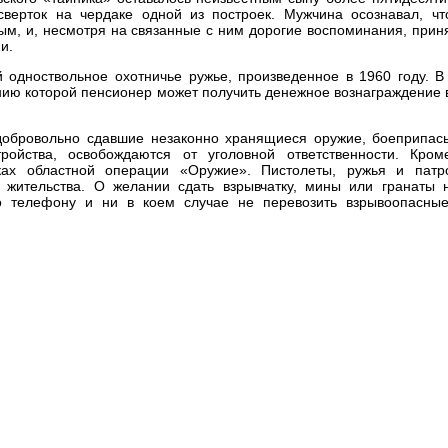
сверток на чердаке одной из построек. Мужчина осознавал, чт
ым, и, несмотря на связанные с ним дорогие воспоминания, при
вардии.
 одноствольное охотничье ружье, произведенное в 1960 году. 
нию которой пенсионер может получить денежное вознаграждение 
 добровольно сдавшие незаконно хранящиеся оружие, боеприпас
ройства, освобождаются от уголовной ответственности. Кром
ках областной операции «Оружие». Пистолеты, ружья и пат
 жительства. О желании сдать взрывчатку, мины или гранаты 
о телефону и ни в коем случае не перевозить взрывоопасны