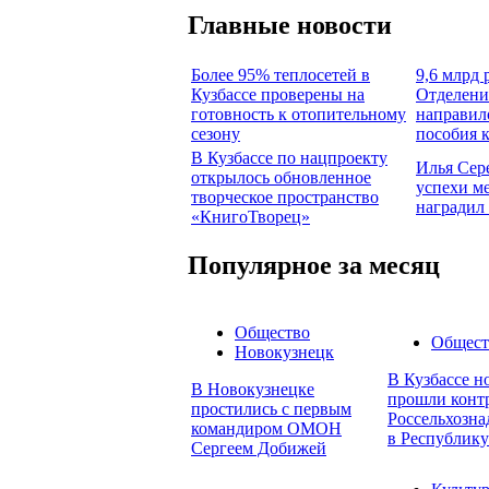
Главные новости
Более 95% теплосетей в
9,6 млрд 
Кузбассе проверены на
Отделени
готовность к отопительному
направил
сезону
пособия 
В Кузбассе по нацпроекту
Илья Сер
открылось обновленное
успехи м
творческое пространство
наградил
«КнигоТворец»
Популярное за месяц
Общество
Общест
Новокузнецк
В Кузбассе н
В Новокузнецке
прошли конт
простились с первым
Россельхозна
командиром ОМОН
в Республику
Сергеем Добижей