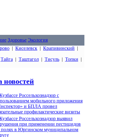
ние
Здоровье
Экология
рово
|
Киселевск
|
Крапивинский
|
|
Тайга
|
Таштагол
|
Тисуль
|
Топки
|
а новостей
Кузбассе Россельхознадзор с
пользованием мобильного приложения
нспектор» и БПЛА провел
язательные профилактические визиты
Кузбассе Россельхознадзор выявил
рушения при применении пестицидов
 полях в Юргинском муниципальном
руге