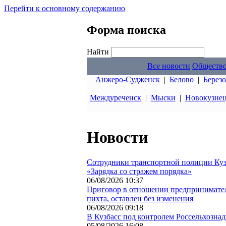
Перейти к основному содержанию
Форма поиска
Найти
Все новости
Обществ
Анжеро-Судженск
|
Белово
|
Берез
Междуреченск
|
Мыски
|
Новокузне
Новости
Сотрудники транспортной полиции Куз
«Зарядка со стражем порядка»
06/08/2026 10:37
Приговор в отношении предпринимател
пихта, оставлен без изменения
06/08/2026 09:18
В Кузбасс под контролем Россельхознад
05/08/2026 16:08