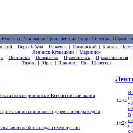
о
Культура
Экономика
Происшествия
Спорт
Политика
Образова
овский
|
Верх-Чебула
|
Гурьевск
|
Ижморский
|
Калтан
|
Кеме
Ленинск-Кузнецкий
|
Мариинск
цк
|
Осинники
|
Полысаево
|
Прокопьевск
|
Промышленная
Тяжин
|
Юрга
|
Яшкино
|
Яя
|
Шерегеш
Лент
В 
басса присоединились к Всероссийской акции
ис
14:34
«И
об
я, незаконно спилившего деревья породы кедр и
В 
на
14:24
на
зора ввезено 66 т солода из Белоруссии
ок