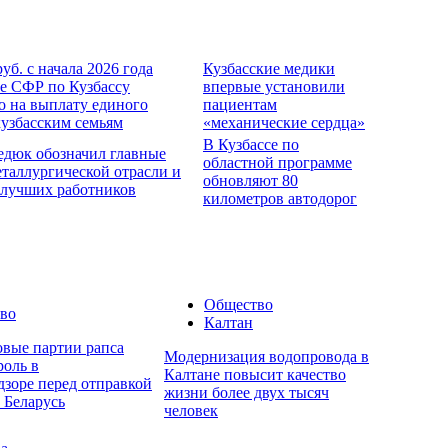
руб. с начала 2026 года
Кузбасские медики
е СФР по Кузбассу
впервые установили
о на выплату единого
пациентам
кузбасским семьям
«механические сердца»
В Кузбассе по
едюк обозначил главные
областной программе
еталлургической отрасли и
обновляют 80
 лучших работников
километров автодорог
Общество
во
Калтан
овые партии рапса
Модернизация водопровода в
роль в
Калтане повысит качество
дзоре перед отправкой
жизни более двух тысяч
 Беларусь
человек