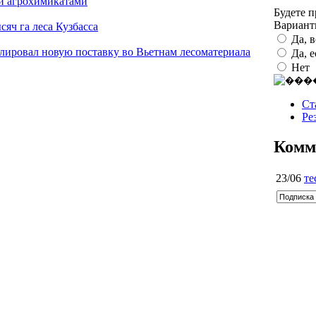
 и агрохимикатами
Будете 
Вариан
сяч га леса Кузбасса
Да, 
олировал новую поставку во Вьетнам лесоматериала
Да, 
Нет
Ст
Ре
Комм
23/06
те