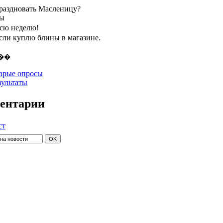
праздновать Масленицу?
ты
всю неделю!
если куплю блины в магазине.
арые опросы
зультаты
ентарии
ст