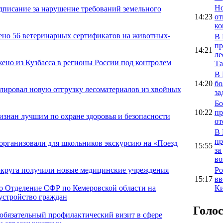
Но
едписание за нарушение требований земельного
14:23
от
ко
ено 56 ветеринарных сертификатов на животных-
В 
пр
14:21
ле
ено из Кузбасса в регионы России под контролем
Та
В 
14:20
бо
олировал новую отгрузку лесоматериалов из хвойных
за
Бо
10:22
пр
знан лучшим по охране здоровья и безопасности
от
В 
пр
организовали для школьников экскурсию на «Поезд
15:55
за
во
Ро
округа получили новые медицинские учреждения
15:17
вв
Ки
ло Отделение СФР по Кемеровской области на
оустройство граждан
Голо
 обязательный профилактический визит в сфере