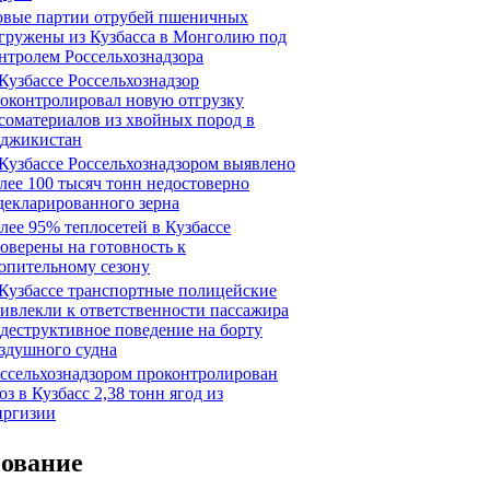
вые партии отрубей пшеничных
гружены из Кузбасса в Монголию под
нтролем Россельхознадзора
Кузбассе Россельхознадзор
оконтролировал новую отгрузку
соматериалов из хвойных пород в
джикистан
Кузбассе Россельхознадзором выявлено
лее 100 тысяч тонн недостоверно
декларированного зерна
лее 95% теплосетей в Кузбассе
оверены на готовность к
опительному сезону
Кузбассе транспортные полицейские
ивлекли к ответственности пассажира
 деструктивное поведение на борту
здушного судна
ссельхознадзором проконтролирован
оз в Кузбасс 2,38 тонн ягод из
ргизии
сование