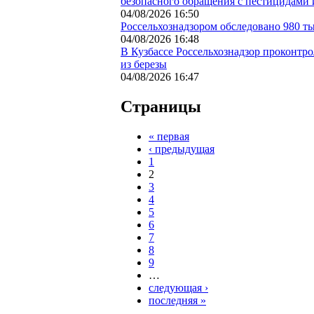
безопасного обращения с пестицидами
04/08/2026 16:50
Россельхознадзором обследовано 980 ты
04/08/2026 16:48
В Кузбассе Россельхознадзор проконтр
из березы
04/08/2026 16:47
Страницы
« первая
‹ предыдущая
1
2
3
4
5
6
7
8
9
…
следующая ›
последняя »