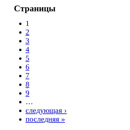
Страницы
1
2
3
4
5
6
7
8
9
…
следующая ›
последняя »