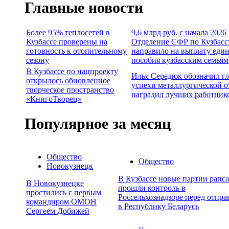
Главные новости
Более 95% теплосетей в
9,6 млрд руб. с начала 2026
Кузбассе проверены на
Отделение СФР по Кузбасс
готовность к отопительному
направило на выплату еди
сезону
пособия кузбасским семьям
В Кузбассе по нацпроекту
Илья Середюк обозначил г
открылось обновленное
успехи металлургической о
творческое пространство
наградил лучших работник
«КнигоТворец»
Популярное за месяц
Общество
Общество
Новокузнецк
В Кузбассе новые партии рапса
В Новокузнецке
прошли контроль в
простились с первым
Россельхознадзоре перед отпра
командиром ОМОН
в Республику Беларусь
Сергеем Добижей