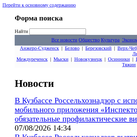
Перейти к основному содержанию
Форма поиска
Найти
Все новости
Общество
Культура
Эконо
Анжеро-Судженск
|
Белово
|
Березовский
|
Верх-Чеб
Л
Междуреченск
|
Мыски
|
Новокузнецк
|
Осинники
|
Тяжин
Новости
В Кузбассе Россельхознадзор с ис
мобильного приложения «Инспект
обязательные профилактические в
07/08/2026 14:34