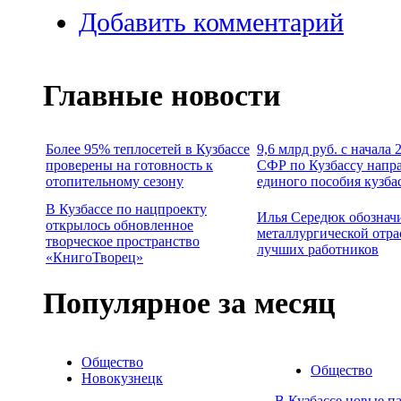
Добавить комментарий
Главные новости
Более 95% теплосетей в Кузбассе
9,6 млрд руб. с начала
проверены на готовность к
СФР по Кузбассу напр
отопительному сезону
единого пособия кузба
В Кузбассе по нацпроекту
Илья Середюк обознач
открылось обновленное
металлургической отра
творческое пространство
лучших работников
«КнигоТворец»
Популярное за месяц
Общество
Общество
Новокузнецк
В Кузбассе новые п