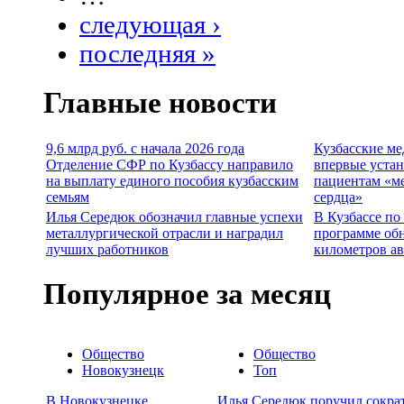
следующая ›
последняя »
Главные новости
9,6 млрд руб. с начала 2026 года
Кузбасские м
Отделение СФР по Кузбассу направило
впервые уста
на выплату единого пособия кузбасским
пациентам «м
семьям
сердца»
Илья Середюк обозначил главные успехи
В Кузбассе по
металлургической отрасли и наградил
программе об
лучших работников
километров а
Популярное за месяц
Общество
Общество
Новокузнецк
Топ
В Новокузнецке
Илья Середюк поручил сокра