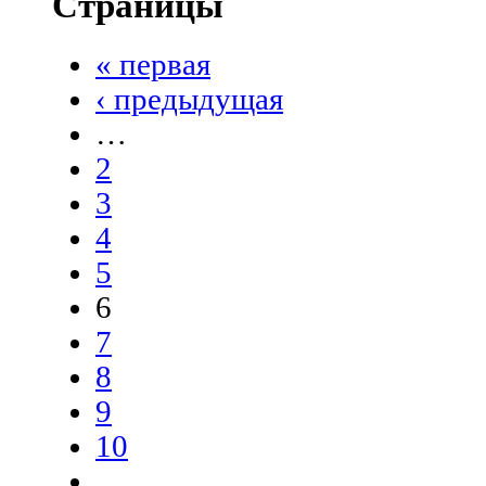
Страницы
« первая
‹ предыдущая
…
2
3
4
5
6
7
8
9
10
…