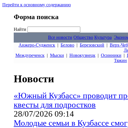
Перейти к основному содержанию
Форма поиска
Найти
Все новости
Общество
Культура
Эконо
Анжеро-Судженск
|
Белово
|
Березовский
|
Верх-Чеб
Л
Междуреченск
|
Мыски
|
Новокузнецк
|
Осинники
|
Тяжин
Новости
«Южный Кузбасс» проводит п
квесты для подростков
28/07/2026 09:14
Молодые семьи в Кузбассе смог