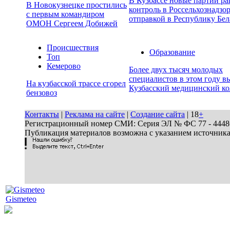
В Кузбассе новые партии р
В Новокузнецке простились
контроль в Россельхознадзор
с первым командиром
отправкой в Республику Бел
ОМОН Сергеем Добижей
Происшествия
Образование
Топ
Кемерово
Более двух тысяч молодых
специалистов в этом году в
На кузбасской трассе сгорел
Кузбасский медицинский к
бензовоз
Контакты
|
Реклама на сайте
|
Создание сайта
| 18
+
Регистрационный номер СМИ: Серия ЭЛ № ФС 77 - 44486 
Публикация материалов возможна с указанием источник
Gismeteo