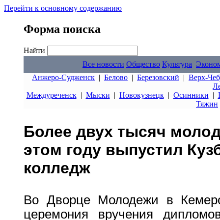
Перейти к основному содержанию
Форма поиска
Найти
Все новости
Общество
Культура
Эконо
Анжеро-Судженск
|
Белово
|
Березовский
|
Верх-Чеб
Л
Междуреченск
|
Мыски
|
Новокузнецк
|
Осинники
|
Тяжин
Более двух тысяч моло
этом году выпустил Куз
колледж
Во Дворце Молодежи в Кемеро
церемония вручения дипломов