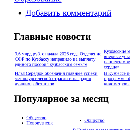
Добавить комментарий
Главные новости
Кузбасские 
9,6 млрд руб. с начала 2026 года Отделение
впервые уст
СФР по Кузбассу направило на выплату
пациентам «
единого пособия кузбасским семьям
сердца»
Илья Середюк обозначил главные успехи
В Кузбассе п
металлургической отрасли и наградил
программе о
лучших работников
километров 
Популярное за месяц
Общество
Общество
Новокузнецк