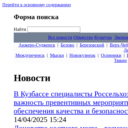
Перейти к основному содержанию
Форма поиска
Найти
Все новости
Общество
Культура
Эконо
Анжеро-Судженск
|
Белово
|
Березовский
|
Верх-Чеб
Л
Междуреченск
|
Мыски
|
Новокузнецк
|
Осинники
|
Тяжин
Новости
В Кузбассе специалисты Россельхо
важность превентивных мероприят
обеспечения качества и безопаснос
14/04/2025 15:24