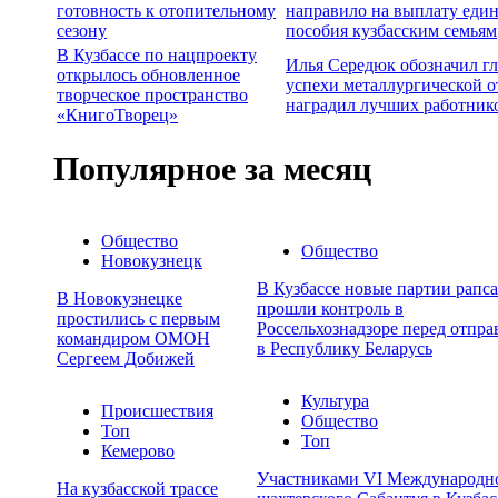
готовность к отопительному
направило на выплату еди
сезону
пособия кузбасским семьям
В Кузбассе по нацпроекту
Илья Середюк обозначил г
открылось обновленное
успехи металлургической о
творческое пространство
наградил лучших работник
«КнигоТворец»
Популярное за месяц
Общество
Общество
Новокузнецк
В Кузбассе новые партии рапса
В Новокузнецке
прошли контроль в
простились с первым
Россельхознадзоре перед отпра
командиром ОМОН
в Республику Беларусь
Сергеем Добижей
Культура
Происшествия
Общество
Топ
Топ
Кемерово
Участниками VI Международн
На кузбасской трассе