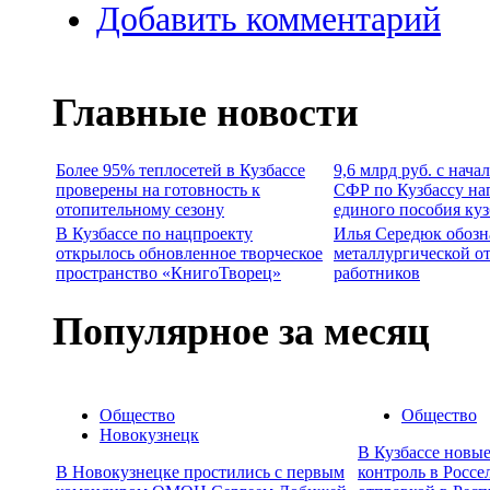
Добавить комментарий
Главные новости
Более 95% теплосетей в Кузбассе
9,6 млрд руб. с нача
проверены на готовность к
СФР по Кузбассу на
отопительному сезону
единого пособия ку
В Кузбассе по нацпроекту
Илья Середюк обозн
открылось обновленное творческое
металлургической о
пространство «КнигоТворец»
работников
Популярное за месяц
Общество
Общество
Новокузнецк
В Кузбассе новы
В Новокузнецке простились с первым
контроль в Россе