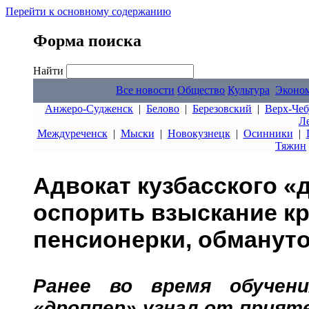
Перейти к основному содержанию
Форма поиска
Найти
Все новости
Общество
Культура
Эконо
Анжеро-Судженск
|
Белово
|
Березовский
|
Верх-Чеб
Л
Междуреченск
|
Мыски
|
Новокузнецк
|
Осинники
|
Тяжин
Адвокат кузбасского «
оспорить взыскание к
пенсионерки, обманут
Ранее во время обучен
«дроппер» узнал от прияте