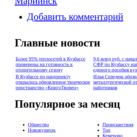
Мариинск
Добавить комментарий
Главные новости
Более 95% теплосетей в Кузбассе
9,6 млрд руб. с нача
проверены на готовность к
СФР по Кузбассу на
отопительному сезону
единого пособия ку
В Кузбассе по нацпроекту
Илья Середюк обозн
открылось обновленное творческое
металлургической о
пространство «КнигоТворец»
работников
Популярное за месяц
Общество
Происшествия
Новокузнецк
Топ
Кемерово