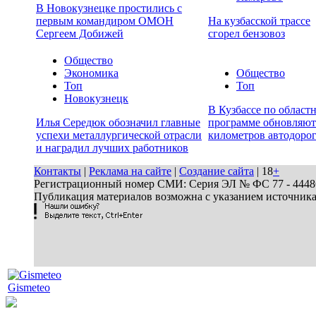
В Новокузнецке простились с
первым командиром ОМОН
На кузбасской трассе
Сергеем Добижей
сгорел бензовоз
Общество
Экономика
Общество
Топ
Топ
Новокузнецк
В Кузбассе по област
Илья Середюк обозначил главные
программе обновляют
успехи металлургической отрасли
километров автодоро
и наградил лучших работников
Контакты
|
Реклама на сайте
|
Создание сайта
| 18
+
Регистрационный номер СМИ: Серия ЭЛ № ФС 77 - 44486 
Публикация материалов возможна с указанием источник
Gismeteo