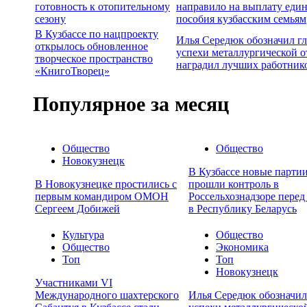
готовность к отопительному
направило на выплату еди
сезону
пособия кузбасским семьям
В Кузбассе по нацпроекту
Илья Середюк обозначил г
открылось обновленное
успехи металлургической о
творческое пространство
наградил лучших работник
«КнигоТворец»
Популярное за месяц
Общество
Общество
Новокузнецк
В Кузбассе новые партии
В Новокузнецке простились с
прошли контроль в
первым командиром ОМОН
Россельхознадзоре перед
Сергеем Добижей
в Республику Беларусь
Культура
Общество
Общество
Экономика
Топ
Топ
Новокузнецк
Участниками VI
Международного шахтерского
Илья Середюк обозначил