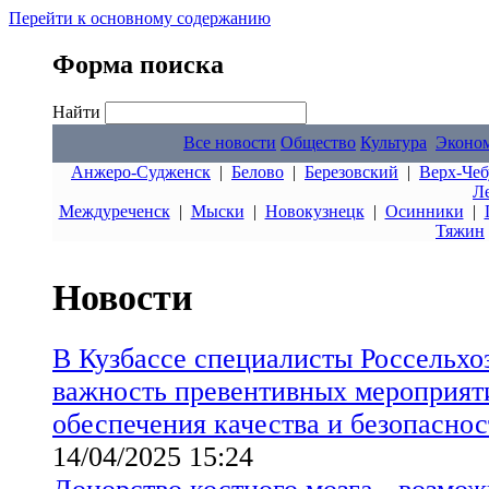
Перейти к основному содержанию
Форма поиска
Найти
Все новости
Общество
Культура
Эконо
Анжеро-Судженск
|
Белово
|
Березовский
|
Верх-Чеб
Л
Междуреченск
|
Мыски
|
Новокузнецк
|
Осинники
|
Тяжин
Новости
В Кузбассе специалисты Россельхо
важность превентивных мероприят
обеспечения качества и безопаснос
14/04/2025 15:24