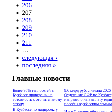
206
207
208
209
210
211
…
следующая ›
последняя »
Главные новости
Более 95% теплосетей в
9,6 млрд руб. с начала 2026
Кузбассе проверены на
Отделение СФР по Кузбасс
готовность к отопительному
направило на выплату еди
сезону
пособия кузбасским семьям
В Кузбассе по нацпроекту
Илья Середюк обозначил г