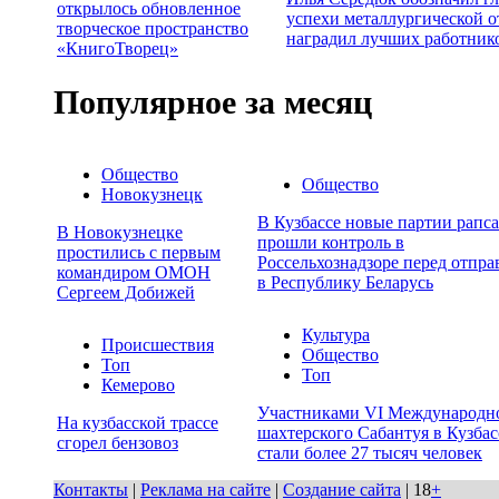
открылось обновленное
успехи металлургической о
творческое пространство
наградил лучших работник
«КнигоТворец»
Популярное за месяц
Общество
Общество
Новокузнецк
В Кузбассе новые партии рапса
В Новокузнецке
прошли контроль в
простились с первым
Россельхознадзоре перед отпра
командиром ОМОН
в Республику Беларусь
Сергеем Добижей
Культура
Происшествия
Общество
Топ
Топ
Кемерово
Участниками VI Международн
На кузбасской трассе
шахтерского Сабантуя в Кузбас
сгорел бензовоз
стали более 27 тысяч человек
Контакты
|
Реклама на сайте
|
Создание сайта
| 18
+