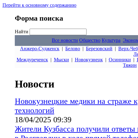
Перейти к основному содержанию
Форма поиска
Найти
Все новости
Общество
Культура
Эконо
Анжеро-Судженск
|
Белово
|
Березовский
|
Верх-Чеб
Л
Междуреченск
|
Мыски
|
Новокузнецк
|
Осинники
|
Тяжин
Новости
Новокузнецкие медики на страже 
технологий
18/04/2025 09:39
Жители Кузбасса получили ответы 