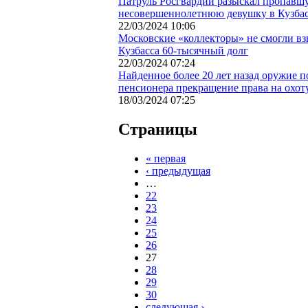
Патруль Росгвардии разыскал пропавш
несовершеннолетнюю девушку в Кузба
22/03/2024 10:06
Московские «коллекторы» не смогли в
Кузбасса 60-тысячный долг
22/03/2024 07:24
Найденное более 20 лет назад оружие п
пенсионера прекращение права на охот
18/03/2024 07:25
Страницы
« первая
‹ предыдущая
…
22
23
24
25
26
27
28
29
30
следующая ›