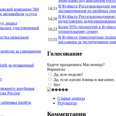
Монголию под контролем Россе
В Кузбассе Россельхознадзор п
14:21
ковской компании 560
лесоматериалов из хвойных пор
ке автомобиля услуги
В Кузбассе Россельхознадзором 
14:20
недостоверно задекларированно
суд лишил
Более 95% теплосетей в Кузбасс
льских удостоверений
10:22
отопительному сезону
В Кузбассе транспортные полиц
остка разыскали
15:55
пассажира за деструктивное по
 свободы за совершение
Голосование
Будете праздновать Масленицу?
блей за незаконный
Варианты
Да, всю неделю!
ст
Да, если куплю блины в магазине.
Нет
ближнего зарубежья
делы России
Старые опросы
о сибиряка пройти
Результаты
Комментарии