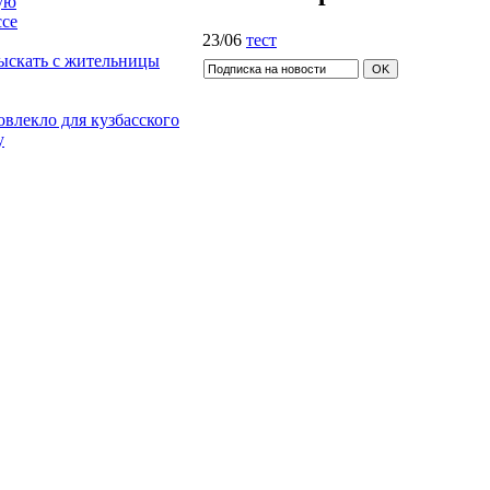
ую
ссе
23/06
тест
зыскать с жительницы
овлекло для кузбасского
у