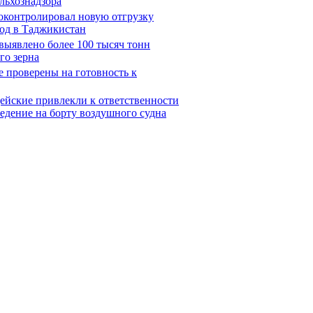
льхознадзора
роконтролировал новую отгрузку
од в Таджикистан
выявлено более 100 тысяч тонн
го зерна
е проверены на готовность к
ейские привлекли к ответственности
ведение на борту воздушного судна