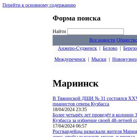
Перейти к основному содержанию
Форма поиска
Найти
Все новости
Обществ
Анжеро-Судженск
|
Белово
|
Берез
Междуреченск
|
Мыски
|
Новокузне
Мариинск
В Тяжинской ДШИ № 31 состоялся XX
пианистов севера Кузбасса
18/04/2024 23:35
Более четырёх лет проведёт в колонии 
Кузбасса за избиение своей 48-летней
17/04/2024 06:57
Росгвардейцы разыскали жителя Марии
дома, чтобы выкинуть мусор, и пропал