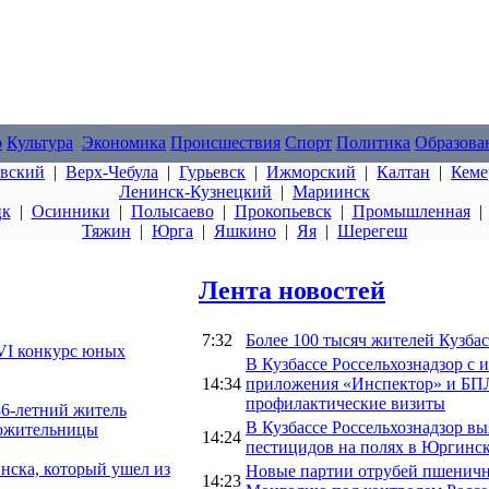
о
Культура
Экономика
Происшествия
Спорт
Политика
Образова
овский
|
Верх-Чебула
|
Гурьевск
|
Ижморский
|
Калтан
|
Кеме
Ленинск-Кузнецкий
|
Мариинск
цк
|
Осинники
|
Полысаево
|
Прокопьевск
|
Промышленная
Тяжин
|
Юрга
|
Яшкино
|
Яя
|
Шерегеш
Лента новостей
7:32
Более 100 тысяч жителей Кузба
VI конкурс юных
В Кузбассе Россельхознадзор с
14:34
приложения «Инспектор» и БПЛ
профилактические визиты
36-летний житель
В Кузбассе Россельхознадзор 
 сожительницы
14:24
пестицидов на полях в Юргинс
нска, который ушел из
Новые партии отрубей пшеничн
14:23