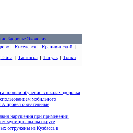
ние
Здоровье
Экология
рово
|
Киселевск
|
Крапивинский
|
|
Тайга
|
Таштагол
|
Тисуль
|
Топки
|
сса прошли обучение в школах здоровья
 использованием мобильного
А провел обязательные
выявил нарушения при применении
ком муниципальном округе
ых отгружены из Кузбасса в