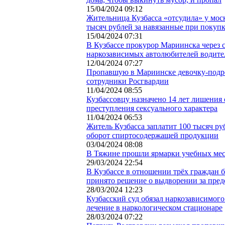
15/04/2024 09:12
Жительница Кузбасса «отсудила» у мос
тысяч рублей за навязанные при покуп
15/04/2024 07:31
В Кузбассе прокурор Мариинска через 
наркозависимых автолюбителей водите
12/04/2024 07:27
Пропавшую в Мариинске девочку-подр
сотрудники Росгвардии
11/04/2024 08:55
Кузбассовцу назначено 14 лет лишения
преступления сексуального характера
11/04/2024 06:53
Житель Кузбасса заплатит 100 тысяч ру
оборот спиртосодержащей продукции
03/04/2024 08:08
В Тяжине прошли ярмарки учебных ме
29/03/2024 22:54
В Кузбассе в отношении трёх граждан 
принято решение о выдворении за пре
28/03/2024 12:23
Кузбасский суд обязал наркозависимог
лечение в наркологическом стационаре
28/03/2024 07:22