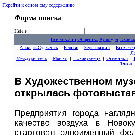
Перейти к основному содержанию
Форма поиска
Найти
Все новости
Общество
Культура
Эконо
Анжеро-Судженск
|
Белово
|
Березовский
|
Верх-Чеб
Л
Междуреченск
|
Мыски
|
Новокузнецк
|
Осинники
|
Тяжин
В Художественном муз
открылась фотовыстав
Предприятия города наглядн
качество воздуха в Новоку
стартовал одноименный фед