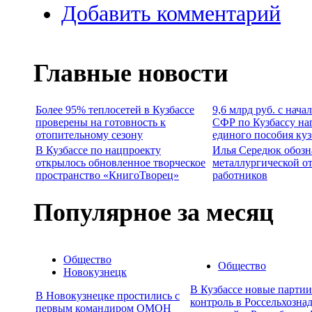
Добавить комментарий
Главные новости
Более 95% теплосетей в Кузбассе
9,6 млрд руб. с нача
проверены на готовность к
СФР по Кузбассу на
отопительному сезону
единого пособия ку
В Кузбассе по нацпроекту
Илья Середюк обозн
открылось обновленное творческое
металлургической о
пространство «КнигоТворец»
работников
Популярное за месяц
Общество
Общество
Новокузнецк
В Кузбассе новые парти
В Новокузнецке простились с
контроль в Россельхозна
первым командиром ОМОН