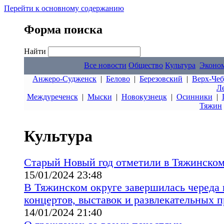
Перейти к основному содержанию
Форма поиска
Найти
Все новости
Общество
Культура
Эконо
Анжеро-Судженск
|
Белово
|
Березовский
|
Верх-Чеб
Л
Междуреченск
|
Мыски
|
Новокузнецк
|
Осинники
|
Тяжин
Культура
Старый Новый год отметили в Тяжинском
15/01/2024 23:48
В Тяжинском округе завершилась череда 
концертов, выставок и развлекательных 
14/01/2024 21:40