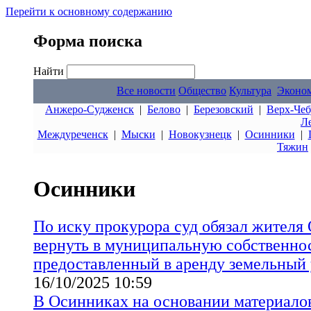
Перейти к основному содержанию
Форма поиска
Найти
Все новости
Общество
Культура
Эконо
Анжеро-Судженск
|
Белово
|
Березовский
|
Верх-Чеб
Л
Междуреченск
|
Мыски
|
Новокузнецк
|
Осинники
|
Тяжин
Осинники
По иску прокурора суд обязал жителя
вернуть в муниципальную собственно
предоставленный в аренду земельный 
16/10/2025 10:59
В Осинниках на основании материало