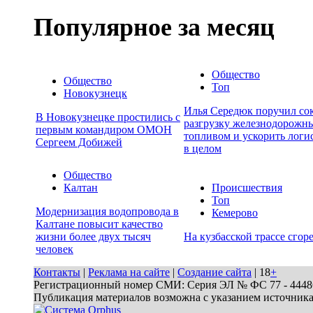
Популярное за месяц
Общество
Общество
Топ
Новокузнецк
Илья Середюк поручил сок
В Новокузнецке простились с
разгрузку железнодорожны
первым командиром ОМОН
топливом и ускорить логи
Сергеем Добижей
в целом
Общество
Калтан
Происшествия
Топ
Модернизация водопровода в
Кемерово
Калтане повысит качество
жизни более двух тысяч
На кузбасской трассе сгор
человек
Контакты
|
Реклама на сайте
|
Создание сайта
| 18
+
Регистрационный номер СМИ: Серия ЭЛ № ФС 77 - 44486 
Публикация материалов возможна с указанием источник