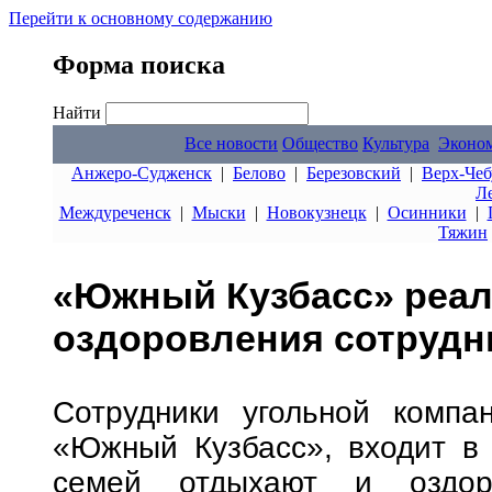
Перейти к основному содержанию
Форма поиска
Найти
Все новости
Общество
Культура
Эконо
Анжеро-Судженск
|
Белово
|
Березовский
|
Верх-Чеб
Л
Междуреченск
|
Мыски
|
Новокузнецк
|
Осинники
|
Тяжин
«Южный Кузбасс» реал
оздоровления сотрудн
Сотрудники угольной комп
«Южный Кузбасс», входит в 
семей отдыхают и оздора